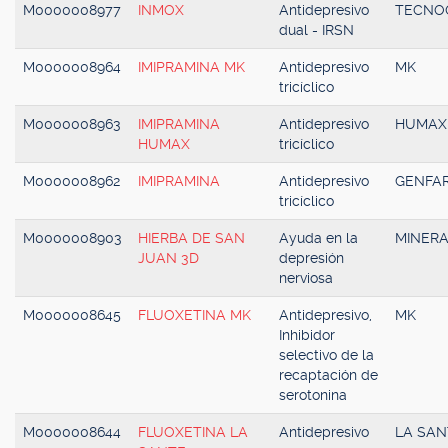
M0000008977
INMOX
Antidepresivo
TECNO
dual - IRSN
M0000008964
IMIPRAMINA MK
Antidepresivo
MK
tricíclico
M0000008963
IMIPRAMINA
Antidepresivo
HUMAX
HUMAX
tricíclico
M0000008962
IMIPRAMINA
Antidepresivo
GENFA
tricíclico
M0000008903
HIERBA DE SAN
Ayuda en la
MINERA
JUAN 3D
depresión
nerviosa
M0000008645
FLUOXETINA MK
Antidepresivo,
MK
Inhibidor
selectivo de la
recaptación de
serotonina
M0000008644
FLUOXETINA LA
Antidepresivo
LA SAN