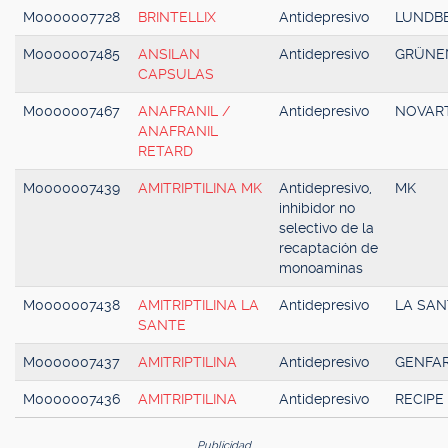
M0000007728
BRINTELLIX
Antidepresivo
LUNDB
M0000007485
ANSILAN
Antidepresivo
GRÜNE
CAPSULAS
M0000007467
ANAFRANIL /
Antidepresivo
NOVART
ANAFRANIL
RETARD
M0000007439
AMITRIPTILINA MK
Antidepresivo,
MK
inhibidor no
selectivo de la
recaptación de
monoaminas
M0000007438
AMITRIPTILINA LA
Antidepresivo
LA SAN
SANTE
M0000007437
AMITRIPTILINA
Antidepresivo
GENFA
M0000007436
AMITRIPTILINA
Antidepresivo
RECIPE
Publicidad