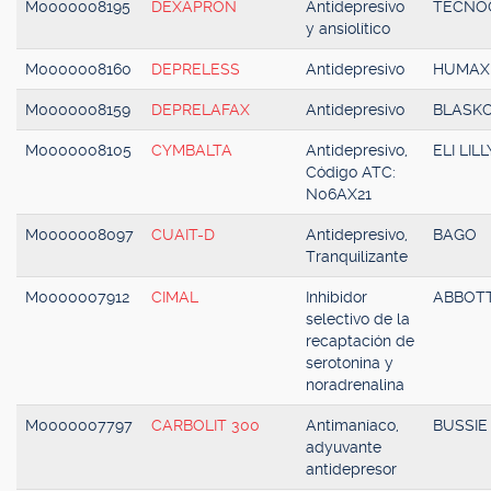
M0000008195
DEXAPRON
Antidepresivo
TECNO
y ansiolítico
M0000008160
DEPRELESS
Antidepresivo
HUMAX
M0000008159
DEPRELAFAX
Antidepresivo
BLASK
M0000008105
CYMBALTA
Antidepresivo,
ELI LILL
Código ATC:
N06AX21
M0000008097
CUAIT-D
Antidepresivo,
BAGO
Tranquilizante
M0000007912
CIMAL
Inhibidor
ABBOT
selectivo de la
recaptación de
serotonina y
noradrenalina
M0000007797
CARBOLIT 300
Antimaníaco,
BUSSIE
adyuvante
antidepresor