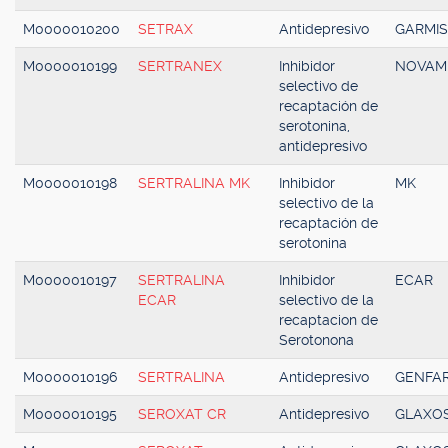
M0000010200
SETRAX
Antidepresivo
GARMI
M0000010199
SERTRANEX
Inhibidor
NOVAM
selectivo de
recaptación de
serotonina,
antidepresivo
M0000010198
SERTRALINA MK
Inhibidor
MK
selectivo de la
recaptación de
serotonina
M0000010197
SERTRALINA
Inhibidor
ECAR
ECAR
selectivo de la
recaptacion de
Serotonona
M0000010196
SERTRALINA
Antidepresivo
GENFA
M0000010195
SEROXAT CR
Antidepresivo
GLAXOS