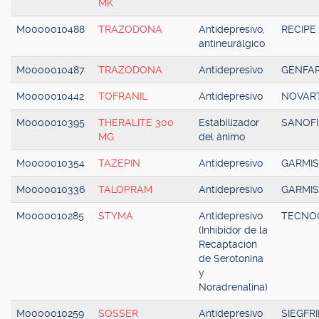
MK
M0000010488
TRAZODONA
Antidepresivo,
RECIPE
antineurálgico
M0000010487
TRAZODONA
Antidepresivo
GENFA
M0000010442
TOFRANIL
Antidepresivo
NOVART
M0000010395
THERALITE 300
Estabilizador
SANOFI
MG
del ánimo
M0000010354
TAZEPIN
Antidepresivo
GARMI
M0000010336
TALOPRAM
Antidepresivo
GARMI
M0000010285
STYMA
Antidepresivo
TECNO
(Inhibidor de la
Recaptación
de Serotonina
y
Noradrenalina)
M0000010259
SOSSER
Antidepresivo
SIEGFR