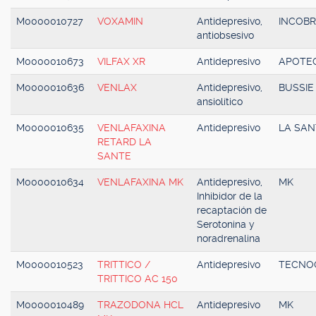
M0000010727
VOXAMIN
Antidepresivo,
INCOB
antiobsesivo
M0000010673
VILFAX XR
Antidepresivo
APOTE
M0000010636
VENLAX
Antidepresivo,
BUSSIE
ansiolítico
M0000010635
VENLAFAXINA
Antidepresivo
LA SAN
RETARD LA
SANTE
M0000010634
VENLAFAXINA MK
Antidepresivo,
MK
Inhibidor de la
recaptación de
Serotonina y
noradrenalina
M0000010523
TRITTICO /
Antidepresivo
TECNO
TRITTICO AC 150
M0000010489
TRAZODONA HCL
Antidepresivo
MK