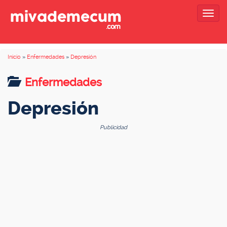
Togg
navig
Inicio
»
Enfermedades
»
Depresión
Enfermedades
Depresión
Publicidad