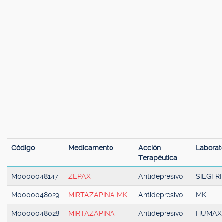
Código
Medicamento
Acción
Laborat
Terapéutica
M0000048147
ZEPAX
Antidepresivo
SIEGFR
M0000048029
MIRTAZAPINA MK
Antidepresivo
MK
M0000048028
MIRTAZAPINA
Antidepresivo
HUMAX