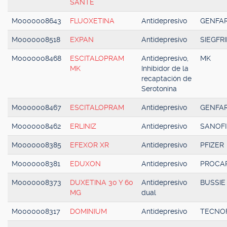
SANTE
M0000008643
FLUOXETINA
Antidepresivo
GENFA
M0000008518
EXPAN
Antidepresivo
SIEGFR
M0000008468
ESCITALOPRAM
Antidepresivo,
MK
MK
Inhibidor de la
recaptación de
Serotonina
M0000008467
ESCITALOPRAM
Antidepresivo
GENFA
M0000008462
ERLINIZ
Antidepresivo
SANOFI
M0000008385
EFEXOR XR
Antidepresivo
PFIZER
M0000008381
EDUXON
Antidepresivo
PROCA
M0000008373
DUXETINA 30 Y 60
Antidepresivo
BUSSIE
MG
dual
M0000008317
DOMINIUM
Antidepresivo
TECNO