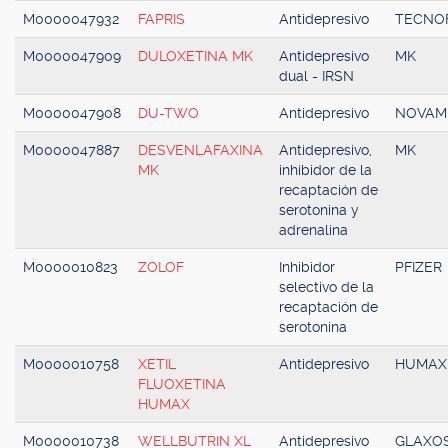
M0000047932
FAPRIS
Antidepresivo
TECNO
M0000047909
DULOXETINA MK
Antidepresivo
MK
dual - IRSN
M0000047908
DU-TWO
Antidepresivo
NOVAM
M0000047887
DESVENLAFAXINA
Antidepresivo,
MK
MK
inhibidor de la
recaptación de
serotonina y
adrenalina
M0000010823
ZOLOF
Inhibidor
PFIZER
selectivo de la
recaptación de
serotonina
M0000010758
XETIL
Antidepresivo
HUMAX
FLUOXETINA
HUMAX
M0000010738
WELLBUTRIN XL
Antidepresivo
GLAXOS