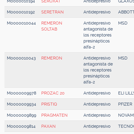
M0000010194
SEROXAT
Antidepresivo
GLAXOS
M0000010192
SERETRAN
Antidepresivo
ABBOT
M0000010044
REMERON
Antidepresivo
MSD
SOLTAB
antagonista de
los receptores
presinápticos
alfa-2
M0000010043
REMERON
Antidepresivo
MSD
antagonista de
los receptores
presinápticos
alfa-2
M0000009978
PROZAC 20
Antidepresivo
ELI LILL
M0000009934
PRISTIQ
Antidepresivo
PFIZER
M0000009899
PRAGMATEN
Antidepresivo
NOVAM
M0000009814
PAXAN
Antidepresivo
TECNO