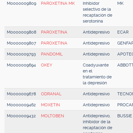
M0000009809
PAROXETINA MK
Inhibidor
MK
selectivo de la
recaptación de
serotonina
M0000009808
PAROXETINA
Antidepresivo
ECAR
M0000009807
PAROXETINA
Antidepresivo
GENFA
M0000009793
PANDOMIL
Antidepresivo
APOTE
M0000009694
OKEY
Coadyuvante
ABBOT
en el
tratamiento de
la depresión
M0000009678
ODRANAL
Antidepresivo
TECNO
M0000009462
MOXETIN
Antidepresivo
PROCA
M0000009432
MOLTOBEN
Antidepresivo,
BUSSIE
inhibidor de la
recaptación de