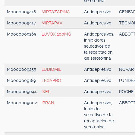
serotonina
M0000009418
MIRTAZAPINA
Antidepresivo
GENFA
M0000009417
MIRTAPAX
Antidepresivo
TECNO
M0000009265
LUVOX 100MG
Antidepresivos,
ABBOT
inhibidores
selectivos de
la recaptación
de serotonina
M0000009255
LUDIOMIL
Antidepresivo
NOVART
M0000009189
LEXAPRO
Antidepresivo
LUNDB
M0000009044
IXEL
Antidepresivo
ROCHE
M0000009002
IPRAN
Antidepresivo,
ABBOT
Inhibidor
selectivo de la
recaptación de
serotonina