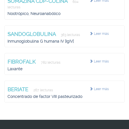
SOMAZINA CDP-COLINA
Leer más
604
lecturas
Nootrópico, Neuroanabólico
SANDOGLOBULINA
Leer más
363 lecturas
Inmunoglobulina G humana IV [IgIV]
FIBROFALK
Leer más
782 lecturas
Laxante
BERIATE
Leer más
267 lecturas
Concentrado de factor VIII pasteurizado