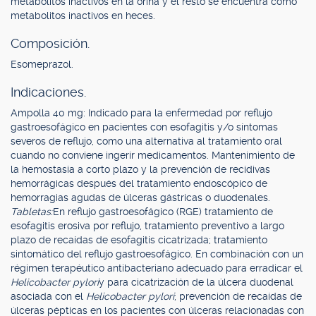
metabolitos inactivos en la orina y el resto se encuentra como
metabolitos inactivos en heces.
Composición.
Esomeprazol.
Indicaciones.
Ampolla 40 mg: Indicado para la enfermedad por reflujo
gastroesofágico en pacientes con esofagitis y/o síntomas
severos de reflujo, como una alternativa al tratamiento oral
cuando no conviene ingerir medicamentos. Mantenimiento de
la hemostasia a corto plazo y la prevención de recidivas
hemorrágicas después del tratamiento endoscópico de
hemorragias agudas de úlceras gástricas o duodenales.
Tabletas:
En reflujo gastroesofágico (RGE) tratamiento de
esofagitis erosiva por reflujo, tratamiento preventivo a largo
plazo de recaídas de esofagitis cicatrizada; tratamiento
sintomático del reflujo gastroesofágico. En combinación con un
régimen terapéutico antibacteriano adecuado para erradicar el
Helicobacter pylori
y para cicatrización de la úlcera duodenal
asociada con el
Helicobacter pylori
; prevención de recaídas de
úlceras pépticas en los pacientes con úlceras relacionadas con