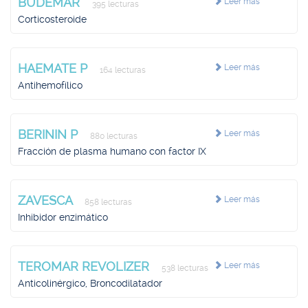
BUDEMAR
Leer más
395 lecturas
Corticosteroide
HAEMATE P
Leer más
164 lecturas
Antihemofílico
BERININ P
Leer más
880 lecturas
Fracción de plasma humano con factor IX
ZAVESCA
Leer más
858 lecturas
Inhibidor enzimático
TEROMAR REVOLIZER
Leer más
538 lecturas
Anticolinérgico, Broncodilatador