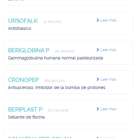
URSOFALK
Leer más
14 lecturas
Antilitiásico
BERIGLOBINA P
Leer más
181 lecturas
Gammaglobulina humana normal pasteurizada
CRONOPEP
Leer más
269 lecturas
Antiulceroso, Inhibidor de la bomba de protones
BERIPLAST P
Leer más
827 lecturas
Sellante de fibrina