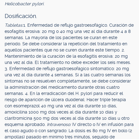
Helicobacter pylori
.
Dosificación.
Tabletas:
1. Enfermedad de reflujo gastroesofágico. Curación de
esofagitis erosiva: 20 mg o 40 mg una vez al día durante 4 a 8
semanas. La mayoría de los pacientes se curan en este
periodo. Se debe considerar la repetición del tratamiento en
aquellos pacientes que no se curen durante este tiempo. 2.
Mantenimiento de la curación de la esofagitis erosiva: 20 mg
una vez al día. El tratamiento no debe exceder los seis meses.
3. Enfermedad de reflujo gastroesofágico sintomático: 20 mg
una vez al día durante 4 semanas. Si a las cuatro semanas los
síntomas no se resuelven completamente, se debe considerar
la administración del medicamento durante otras cuatro
semanas. 4. En la erradicación del H. pylori para reducir el
riesgo de aparición de úlcera duodenal: Hacer triple terapia
con esomeprazol 40 mg una vez al día durante 10 días,
amoxicilina 1000 mg dos veces al día durante 10 días y
claritromicina 500 mg dos veces al día durante 10 días u otro
esquema aprobado.
Intravenoso:
IV directo o IV en infusión para
el caso agudo o con sangrado: La dosis es 80 mg IV en bolo (2
ampollas) pasado en mínimo tres minutos, seguido de