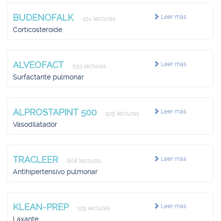
BUDENOFALK
Leer más
224 lecturas
Corticosteroide
ALVEOFACT
Leer más
593 lecturas
Surfactante pulmonar
ALPROSTAPINT 500
Leer más
925 lecturas
Vasodilatador
TRACLEER
Leer más
808 lecturas
Antihipertensivo pulmonar
KLEAN-PREP
Leer más
129 lecturas
Laxante