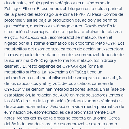
duodenales, reflujo gastroesofágico y en el síndrome de
Zollinger-Ellison. El esomeprazol, bloquea en la célula parietal
de la pared del estómago la enzima H+/K+-ATPasa (bomba de
protones) y así se baja la producción del ácido y se permite
que esófago, duodeno y estómago curen.
Distribución:
En la
circulación el esomeprazol está ligado a proteínas del plasma
en 97%.
Metabolismo:
El esomeprazol se metaboliza en el
hígado por el sistema enzimático del citocromo P450 (CYP) Los
metabolitos del esomeprazol carecen de acción anti-secretora.
La mayor parte del metabolismo del esomeprazol depende de
la iso-enzima CYP2C19, que forma los metabolitos hidroxi y
desmetil. El resto depende de CYP3A4 que forma el
metabolito sulfona. La iso-enzima CYP2C19 tiene un
polimorfismo en el metabolismo del esomeprazole pues el 3%
de los caucásicos y el 15-20% de los asiáticos carecen de
CYP2C19 y se denominan metabolizadores lentos. En la fase de
estabilización, la relación del AUC en metabolizadores lentos a
las AUC el resto de la población (metabolizadores rápidos) es
de aproximadamente 2.
Excreción:
La vida media plasmática de
eliminación del esomeprazol es de aproximadamente 1-1.5
horas. Menos del 1% de la droga se excreta en la orina. Cerca
del 80% de una dosis oral de esomeprazol se excreta como