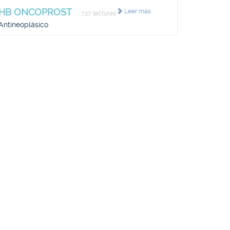
HB ONCOPROST
Leer más
727 lecturas
Antineoplásico