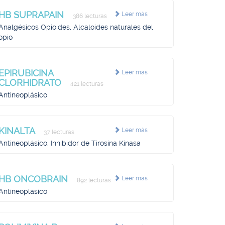
HB SUPRAPAIN
Leer más
386 lecturas
Analgésicos Opioides, Alcaloides naturales del
opio
EPIRUBICINA
Leer más
CLORHIDRATO
421 lecturas
Antineoplásico
KINALTA
Leer más
37 lecturas
Antineoplásico, Inhibidor de Tirosina Kinasa
HB ONCOBRAIN
Leer más
892 lecturas
Antineoplásico