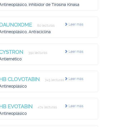
Antineoplásico, Inhibidor de Tirosina Kinasa
DAUNOXOME
Leer más
80 lecturas
Antineoplásico, Antraciclina
CYSTRON
Leer más
392 lecturas
Antiemético
HB CLOVOTABIN
Leer más
745 lecturas
Antineoplásico
HB EVOTABIN
Leer más
474 lecturas
Antineoplásico