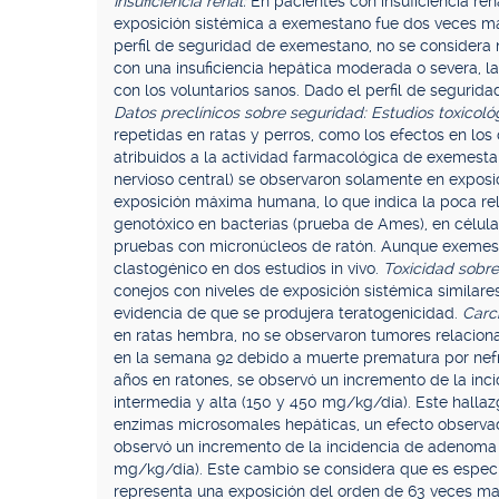
Insuficiencia renal:
En pacientes con insuficiencia ren
exposición sistémica a exemestano fue dos veces má
perfil de seguridad de exemestano, no se considera n
con una insuficiencia hepática moderada o severa, 
con los voluntarios sanos. Dado el perfil de segurida
Datos preclínicos sobre seguridad: Estudios toxicoló
repetidas en ratas y perros, como los efectos en lo
atribuidos a la actividad farmacológica de exemestan
nervioso central) se observaron solamente en exposi
exposición máxima humana, lo que indica la poca rel
genotóxico en bacterias (prueba de Ames), en célula
pruebas con micronúcleos de ratón. Aunque exemestan
clastogénico en dos estudios in vivo.
Toxicidad sobre
conejos con niveles de exposición sistémica simila
evidencia de que se produjera teratogenicidad.
Carc
en ratas hembra, no se observaron tumores relacionad
en la semana 92 debido a muerte prematura por nefr
años en ratones, se observó un incremento de la inc
intermedia y alta (150 y 450 mg/kg/día). Este halla
enzimas microsomales hepáticas, un efecto observad
observó un incremento de la incidencia de adenoma t
mg/kg/día). Este cambio se considera que es específ
representa una exposición del orden de 63 veces ma