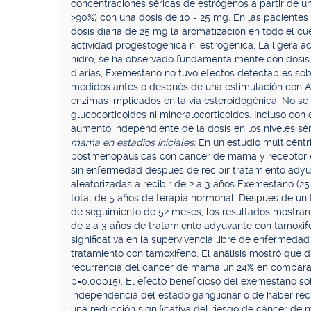
concentraciones séricas de estrógenos a partir de 
>90%) con una dosis de 10 - 25 mg. En las pacient
dosis diaria de 25 mg la aromatización en todo el 
actividad progestogénica ni estrogénica. La ligera 
hidro, se ha observado fundamentalmente con dosis a
diarias, Exemestano no tuvo efectos detectables sobr
medidos antes o después de una estimulación con AC
enzimas implicados en la vía esteroidogénica. No se r
glucocorticoides ni mineralocorticoides. Incluso con
aumento independiente de la dosis en los niveles sé
mama en estadios iniciales:
En un estudio multicéntr
postmenopáusicas con cáncer de mama y receptor e
sin enfermedad después de recibir tratamiento adyu
aleatorizadas a recibir de 2 a 3 años Exemestano (2
total de 5 años de terapia hormonal. Después de un
de seguimiento de 52 meses, los resultados mostra
de 2 a 3 años de tratamiento adyuvante con tamoxife
significativa en la supervivencia libre de enfermedad 
tratamiento con tamoxifeno. El análisis mostró que d
recurrencia del cáncer de mama un 24% en comparac
p=0,00015). El efecto beneficioso del exemestano so
independencia del estado ganglionar o de haber rec
una reducción significativa del riesgo de cáncer de 