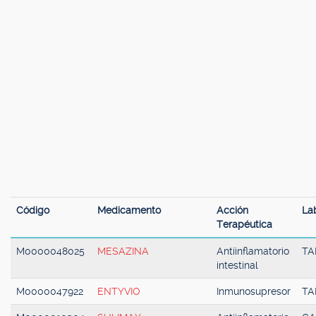
Código
Medicamento
Acción
La
Terapéutica
M0000048025
MESAZINA
Antiinflamatorio
TA
intestinal
M0000047922
ENTYVIO
Inmunosupresor
TA