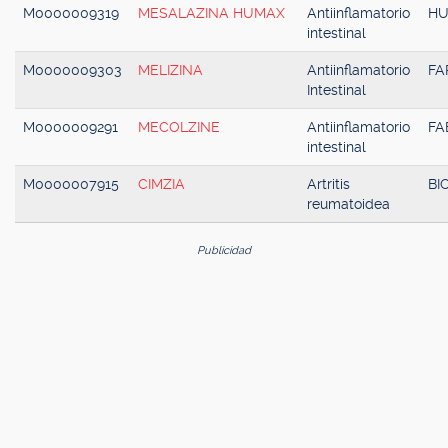
M0000009319
MESALAZINA HUMAX
Antiinflamatorio
H
intestinal
M0000009303
MELIZINA
Antiinflamatorio
FA
Intestinal
M0000009291
MECOLZINE
Antiinflamatorio
FA
intestinal
M0000007915
CIMZIA
Artritis
BI
reumatoidea
Publicidad