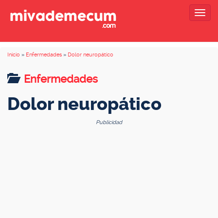
Togg
navig
Inicio
»
Enfermedades
»
Dolor neuropático
Enfermedades
Dolor neuropático
Publicidad