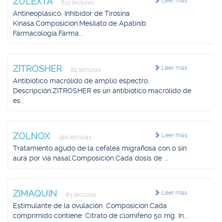
ZULEXTA
Leer más
622 lecturas
Antineoplásico. Inhibidor de Tirosina
Kinasa.Composición.Mesilato de Apatinib.
Farmacología.Farma...
ZITROSHER
Leer más
82 lecturas
Antibiótico macrólido de amplio espectro.
Descripción.ZITROSHER es un antibiótico macrólido de
es...
ZOLNOX
Leer más
382 lecturas
Tratamiento agudo de la cefalea migrañosa con o sin
aura por vía nasal.Composición.Cada dosis de ...
ZIMAQUIN
Leer más
83 lecturas
Estimulante de la ovulación. Composición.Cada
comprimido contiene: Citrato de clomifeno 50 mg. In...