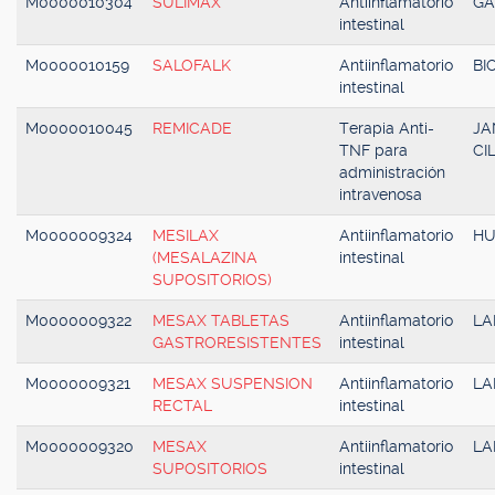
M0000010304
SULIMAX
Antiinflamatorio
GA
intestinal
M0000010159
SALOFALK
Antiinflamatorio
BI
intestinal
M0000010045
REMICADE
Terapia Anti-
JA
TNF para
CI
administración
intravenosa
M0000009324
MESILAX
Antiinflamatorio
H
(MESALAZINA
intestinal
SUPOSITORIOS)
M0000009322
MESAX TABLETAS
Antiinflamatorio
LA
GASTRORESISTENTES
intestinal
M0000009321
MESAX SUSPENSION
Antiinflamatorio
LA
RECTAL
intestinal
M0000009320
MESAX
Antiinflamatorio
LA
SUPOSITORIOS
intestinal