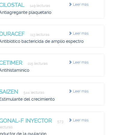
CILOSTAL
Leer más
149 lecturas
Antiagregante plaquetario
DURACEF
Leer más
113 lecturas
Antibiótico bactericida de amplio espectro
CETIMER
Leer más
215 lecturas
Antihistamínico
SAIZEN
Leer más
544 lecturas
Estimulante del crecimiento
GONAL-F INYECTOR
Leer más
573
lecturas
Inductor de la ovulación