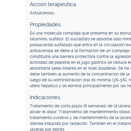
Acción terapéutica.
Antiulceroso.
Propiedades.
Es una molécula compleja que presenta en su estruc
(aluminio, sulfato). El sucralfato se absorbe sólo mín
polisacárido sulfatado que entra en la circulación e
antiulcerosa se debe a la formación de un complejo
constituiría una barrera protectora contra la agresión
actividad de pepsina en el jugo gástrico se reduce e
absorbería sales biliares en el nivel duodenal. Se h
debe también al aumento de la concentración de la
luego de su administración oral es mínima (3%-5%), no
útero hepático y se elimina principalmente por las h
Indicaciones.
Tratamiento de corto plazo (8 semanas) de la úlcera
aliviar el dolor. Tratamiento de mantenimiento (dosi
tratamiento curativo y de mantenimiento de la úlcera g
diarrea inducida por radiación. También en el tratami
úlceras por estrés.