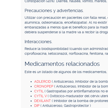
Constipación (40%). Diarrea, náusea, vómito, mareos,
Precauciones y advertencias.
Utilizar con precaución en pacientes con falla renal, 
alumínica, osteomalacia, encefalopatía). Al no exis
embarazadas a menos que el beneficio para la madre
debiera suspenderse si la madre va a recibir la drog
Interacciones.
Reduce la biodisponibilidad (cuando son administrada
ciprofloxacina, ketoconazol, norfloxacina, fenitoína, ran
Medicamentos relacionados
Este es un listado de algunos de los medicamentos
ADLERCID
( Antiulceroso, Inhibidor de la bom
CRONOPEP
( Antiulceroso, Inhibidor de la bo
CYTIL
( Gastropatías por antiinflamatorios no e
CYTIL V
( Oxitócico-madurador del cérvix uteri
DEXILANT
( Inhibidor de la bomba de protones
DIP
( Antiulceroso, Gastroprotector )