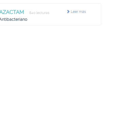
AZACTAM
Leer más
840 lecturas
Antibacteriano