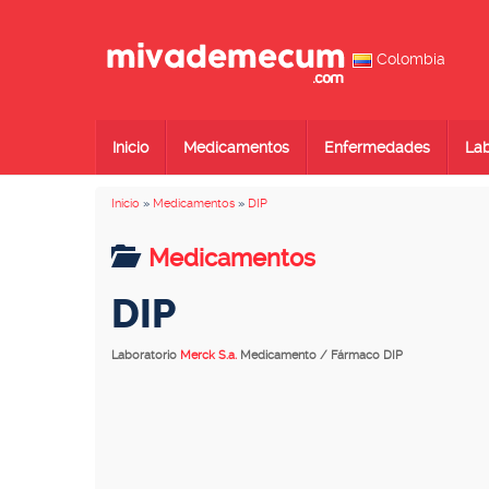
Colombia
Inicio
Medicamentos
Enfermedades
Lab
Inicio
»
Medicamentos
»
DIP
Medicamentos
DIP
Laboratorio
Merck S.a.
Medicamento / Fármaco DIP