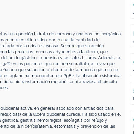
tura una porción hidrato de carbono y una porción inorgánica
imamente en el intestino, por lo cual la cantidad de
xcretada por la orina es escasa. Se cree que su acción
 con las proteínas mucosas adyacentes a la úlcera, que
 del ácido gástrico, la pepsina y las sales biliares. Además, la
n 32% en los pacientes que reciben sucralfato, a la vez que
a señalado que su acción protectora de la mucosa gástrica se
 prostaglandina mucoprotectora PgE2. La absorción sistémica
 tiene biotransformación metabólica ni atraviesa el circuito
eces.
 duodenal activa, en general asociado con antiácidos para
s reducidas) de la úlcera duodenal curada. Ha sido usado en el
ástrica, gastritis hemorrágica, esofagitis por reflujo y
ento de la hiperfosfatemia, estomatitis y prevención de las