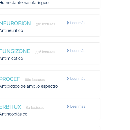
Humectante nasofaríngeo
NEUROBION
Leer más
316 lecturas
Antineurítico
FUNGIZONE
Leer más
776 lecturas
Antimicótico
PROCEF
Leer más
880 lecturas
Antibiótico de amplio espectro
ERBITUX
Leer más
64 lecturas
Antineoplásico