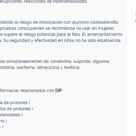
 erupciones, reacciones de hipersensibilidad.
debido al riesgo de intoxicación con aluminio (osteodistrofia
tir pruebas concluyentes se recomienda no usar en mujeres
 supere el riesgo potencial para el feto. El amamantamiento
a. Su seguridad y efectividad en niños no ha sido establecida.
s simultáneamente) de: cimetidina, sulpirida, digoxina,
itidina, warfarina, tetraciclina y teofilina.
, fármacos relacionados con
DIP
.
ba de protones )
mba de protones )
steroideos )
no )
 )