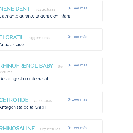
NENE DENT
Leer más
781 lecturas
Calmante durante la dentición infantil
FLORATIL
Leer más
299 lecturas
Antidiarreico
RHINOFRENOL BABY
Leer más
899
lecturas
Descongestionante nasal
CETROTIDE
Leer más
47 lecturas
Antagonista de la GnRH
RHINOSALINE
Leer más
627 lecturas