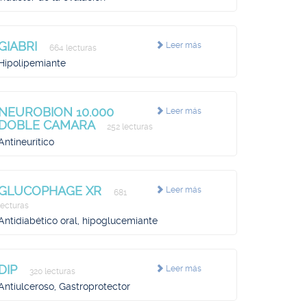
GIABRI
Leer más
664 lecturas
Hipolipemiante
NEUROBION 10.000
Leer más
DOBLE CAMARA
252 lecturas
Antineurítico
GLUCOPHAGE XR
Leer más
681
lecturas
Antidiabético oral, hipoglucemiante
DIP
Leer más
320 lecturas
Antiulceroso, Gastroprotector