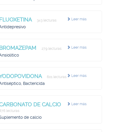
FLUOXETINA
Leer más
343 lecturas
Antidepresivo
BROMAZEPAM
Leer más
279 lecturas
Ansiolítico
YODOPOVIDONA
Leer más
601 lecturas
Antiséptico, Bactericida
CARBONATO DE CALCIO
Leer más
876 lecturas
Suplemento de calcio