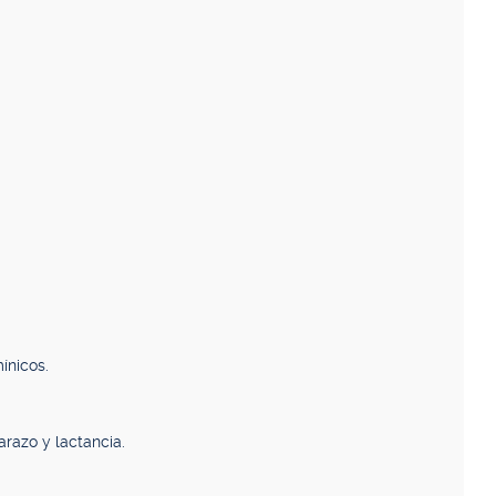
ínicos.
razo y lactancia.