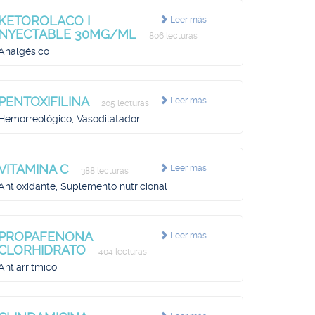
KETOROLACO I
Leer más
NYECTABLE 30MG/ML
806 lecturas
Analgésico
PENTOXIFILINA
Leer más
205 lecturas
Hemorreológico, Vasodilatador
VITAMINA C
Leer más
388 lecturas
Antioxidante, Suplemento nutricional
PROPAFENONA
Leer más
CLORHIDRATO
404 lecturas
Antiarrítmico