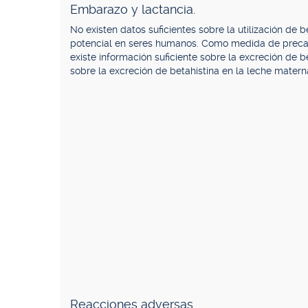
Embarazo y lactancia.
No existen datos suficientes sobre la utilización de
potencial en seres humanos. Como medida de precau
existe información suficiente sobre la excreción de 
sobre la excreción de betahistina en la leche matern
Reacciones adversas.