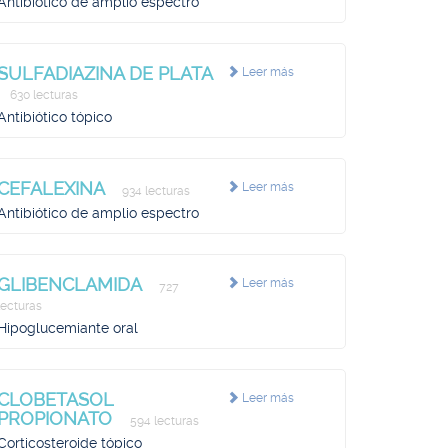
Antibiótico de amplio espectro
SULFADIAZINA DE PLATA
Leer más
630 lecturas
Antibiótico tópico
CEFALEXINA
Leer más
934 lecturas
Antibiótico de amplio espectro
GLIBENCLAMIDA
Leer más
727
lecturas
Hipoglucemiante oral
CLOBETASOL
Leer más
PROPIONATO
594 lecturas
Corticosteroide tópico