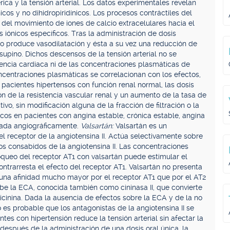
érica y la tensión arterial. Los datos experimentales revelan
icos y no dihidropiridínicos. Los procesos contráctiles del
el movimiento de iones de calcio extracelulares hacia el
s iónicos específicos. Tras la administración de dosis
no produce vasodilatación y ésta a su vez una reducción de
supino. Dichos descensos de la tensión arterial no se
uencia cardiaca ni de las concentraciones plasmáticas de
ncentraciones plasmáticas se correlacionan con los efectos,
pacientes hipertensos con función renal normal, las dosis
 de la resistencia vascular renal y un aumento de la tasa de
tivo, sin modificación alguna de la fracción de filtración o la
ficos en pacientes con angina estable, crónica estable, angina
tada angiográficamente.
Valsartán:
Valsartán es un
el receptor de la angiotensina II. Actúa selectivamente sobre
os consabidos de la angiotensina II. Las concentraciones
loqueo del receptor AT1 con valsartán puede estimular el
trarresta el efecto del receptor AT1. Valsartán no presenta
e una afinidad mucho mayor por el receptor AT1 que por el AT2
ibe la ECA, conocida también como cininasa II, que convierte
dicinina. Dada la ausencia de efectos sobre la ECA y de la no
o es probable que los antagonistas de la angiotensina II se
tes con hipertensión reduce la tensión arterial sin afectar la
 después de la administración de una dosis oral única, la