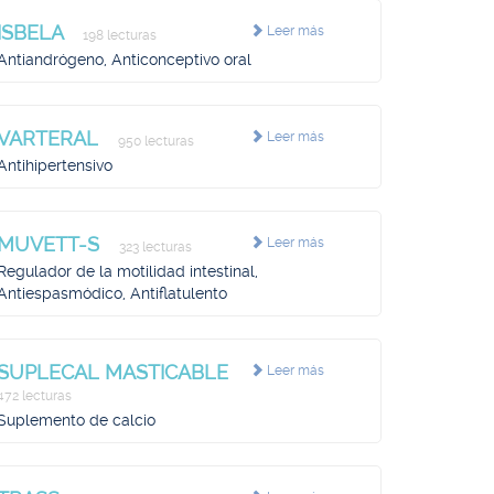
ISBELA
Leer más
198 lecturas
Antiandrógeno, Anticonceptivo oral
VARTERAL
Leer más
950 lecturas
Antihipertensivo
MUVETT-S
Leer más
323 lecturas
Regulador de la motilidad intestinal,
Antiespasmódico, Antiflatulento
SUPLECAL MASTICABLE
Leer más
472 lecturas
Suplemento de calcio