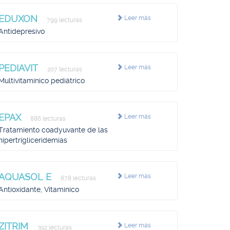
EDUXON
Leer más
799 lecturas
Antidepresivo
PEDIAVIT
Leer más
207 lecturas
Multivitamínico pediátrico
EPAX
Leer más
886 lecturas
Tratamiento coadyuvante de las
hipertrigliceridemias
AQUASOL E
Leer más
878 lecturas
Antioxidante, Vitamínico
ZITRIM
Leer más
392 lecturas