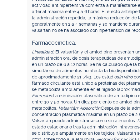
actividad antihipertensiva comienza a manifestarse e
arterial máxima entre 4 a 6 horas. El efecto antihipe
la administración repetida, la máxima reducción de la
generalmente en 2 a 4 semanas y se mantiene durant
valsartán no se ha asociado con hipertensión de rebo
Farmacocinética.
Linealidad:
El valsartán y el amlodipino presentan un
administración oral de dosis terapéuticas de amlodi
en un plazo de 6 a 12 horas. Se ha calculado que la b
simultánea de alimentos no afecta la biodisponibili
de aproximadamente 21 l/kg. Los estudios
in vitro
co
fármaco circulante está unido a proteínas del plasm
se metaboliza ampliamente en el hígado (aproximada
Excreción:
La eliminación plasmática de amlodipino e
entre 30 y 50 horas. Un diez por ciento de amlodipino
metabolitos.
Valsartán: Absorción:
Después de la admi
concentración plasmática máxima en un plazo de 2 a 
Valsartán puede administrarse con o sin alimentos.
D
estado estacionario tras la administración intravenosa
se distribuye ampliamente en los tejidos. Valsartán 
97%), sobre todo a la albúmina.
Biotransformación:
El