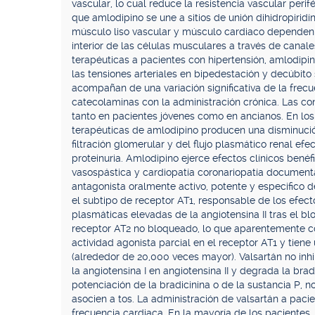
vascular, lo cual reduce la resistencia vascular perif
que amlodipino se une a sitios de unión dihidropiridín
músculo liso vascular y músculo cardiaco dependen d
interior de las células musculares a través de canale
terapéuticas a pacientes con hipertensión, amlodipi
las tensiones arteriales en bipedestación y decúbito 
acompañan de una variación significativa de la frec
catecolaminas con la administración crónica. Las co
tanto en pacientes jóvenes como en ancianos. En los 
terapéuticas de amlodipino producen una disminución
filtración glomerular y del flujo plasmático renal efec
proteinuria. Amlodipino ejerce efectos clínicos bené
vasospástica y cardiopatía coronariopatía documen
antagonista oralmente activo, potente y especifico d
el subtipo de receptor AT1, responsable de los efect
plasmáticas elevadas de la angiotensina II tras el b
receptor AT2 no bloqueado, lo que aparentemente con
actividad agonista parcial en el receptor AT1 y tien
(alrededor de 20,000 veces mayor). Valsartán no inh
la angiotensina I en angiotensina II y degrada la bra
potenciación de la bradicinina o de la sustancia P, n
asocien a tos. La administración de valsartán a pacien
frecuencia cardiaca. En la mayoría de los pacientes,