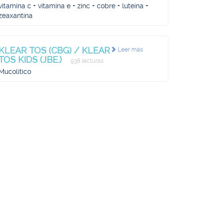
vitamina c + vitamina e + zinc + cobre + luteína +
zeaxantina
KLEAR TOS (CBG) / KLEAR
Leer más
TOS KIDS (JBE.)
938 lecturas
Mucolítico