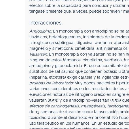
efectos sobre la capacidad para conducir y utilizar 
téngase presente que, a veces, puede sobrevenir ma
Interacciones.
Amlodipino:
En monoterapia con amlodipino se ha ad
tiazídicos, betabloqueantes, inhibidores de la enzim
nitroglicerina sublingual, digoxina, warfarina, atorvas
magnesio y simeticona, cimetidina, antiinflamatorios 
Valsartán:
En monoterapia con valsartán no se han ha
ninguno de estos fármacos: cimetidina, warfarina, fur
amlodipino y glibenclamida. El uso concomitante de 
sustitutos de sal salinos que contienen potasio u otr
(heparina, etcétera) exige cautela y la vigilancia estr
pruebas de laboratorio:
Muy pocos pacientes hiperte
variaciones considerables en los resultados de los aná
elevaciones notorias de nitrógeno ureico en sangre
valsartán (5.5%) y de amlodipino-valsartán (5.5%) qu
efectos de carcinogénesis, mutagénesis, teratogénesi
de 13 semanas de duración sobre la asociación amlod
toxicidad durante el desarrollo embriofetal. No hubo
uso terapéutico en los humanos. En un estudio de to