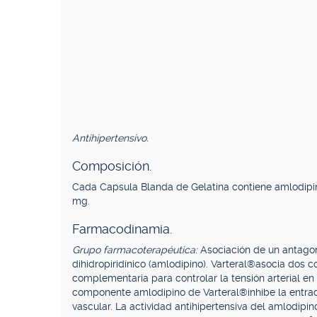
Antihipertensivo.
Composición.
Cada Capsula Blanda de Gelatina contiene amlodip
mg.
Farmacodinamia.
Grupo farmacoterapéutica:
Asociación de un antagoni
dihidropiridínico (amlodipino). Varteral®asocia dos
complementaria para controlar la tensión arterial en
componente amlodipino de Varteral®inhibe la entra
vascular. La actividad antihipertensiva del amlodipin