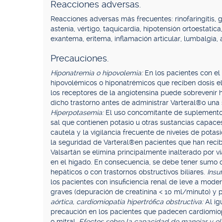
Reacciones adversas.
Reacciones adversas más frecuentes: rinofaringitis, g
astenia, vértigo, taquicardia, hipotensión ortoestatic
exantema, eritema, inflamación articular, lumbalgia, a
Precauciones.
Hiponatremia o hipovolemia:
En los pacientes con el
hipovolémicos o hiponatrémicos que reciben dosis e
los receptores de la angiotensina puede sobrevenir 
dicho trastorno antes de administrar Varteral®o una s
Hiperpotasemia:
El uso concomitante de suplementos 
sal que contienen potasio u otras sustancias capaces 
cautela y la vigilancia frecuente de niveles de potas
la seguridad de Varteral®en pacientes que han recib
Valsartán se elimina principalmente inalterado por v
en el hígado. En consecuencia, se debe tener sumo c
hepáticos o con trastornos obstructivos biliares.
Insu
los pacientes con insuficiencia renal de leve a mode
graves (depuración de creatinina < 10 ml/minuto) y p
aórtica, cardiomiopatía hipertrófica obstructiva:
Al ig
precaución en los pacientes que padecen cardiomiopat
o mitral.
Efectos sobre la capacidad de manejar y el