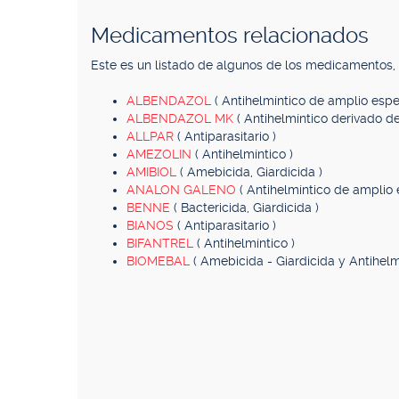
Medicamentos relacionados
Este es un listado de algunos de los medicamentos
ALBENDAZOL
( Antihelmíntico de amplio espe
ALBENDAZOL MK
( Antihelmíntico derivado d
ALLPAR
( Antiparasitario )
AMEZOLIN
( Antihelmíntico )
AMIBIOL
( Amebicida, Giardicida )
ANALON GALENO
( Antihelmíntico de amplio 
BENNE
( Bactericida, Giardicida )
BIANOS
( Antiparasitario )
BIFANTREL
( Antihelmíntico )
BIOMEBAL
( Amebicida - Giardicida y Antihelm