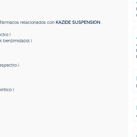
, fármacos relacionados con
KAZIDE SUSPENSION
.
ctro )
el benzimidazol )
espectro )
íntico )