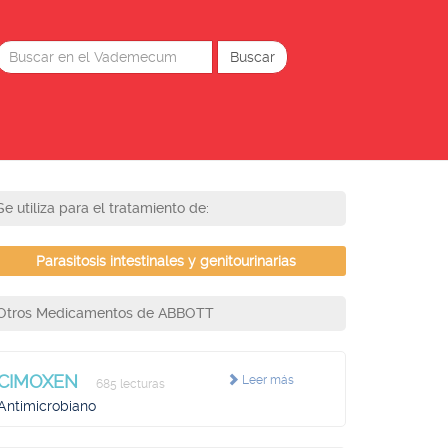
Se utiliza para el tratamiento de:
Parasitosis intestinales y genitourinarias
Otros Medicamentos de ABBOTT
CIMOXEN
Leer más
685 lecturas
Antimicrobiano