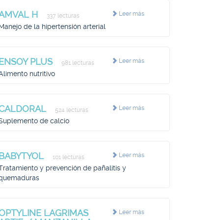
AMVAL H
Leer más
337 lecturas
Manejo de la hipertensión arterial
ENSOY PLUS
Leer más
981 lecturas
Alimento nutritivo
CALDORAL
Leer más
524 lecturas
Suplemento de calcio
BABYTYOL
Leer más
101 lecturas
Tratamiento y prevención de pañalitis y
quemaduras
OPTYLINE LAGRIMAS
Leer más