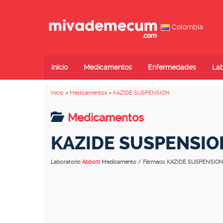
Colombia
Inicio
Medicamentos
Enfermedades
Lab
Inicio
»
Medicamentos
»
KAZIDE SUSPENSION
Medicamentos
KAZIDE SUSPENSIO
Laboratorio
Abbott
Medicamento / Fármaco KAZIDE SUSPENSIO