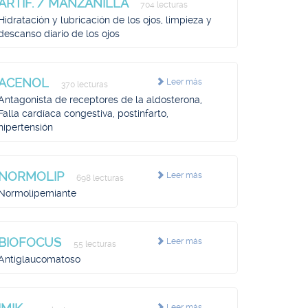
ARTIF. / MANZANILLA
704 lecturas
Hidratación y lubricación de los ojos, limpieza y
descanso diario de los ojos
ACENOL
Leer más
370 lecturas
Antagonista de receptores de la aldosterona,
Falla cardíaca congestiva, postinfarto,
hipertensión
NORMOLIP
Leer más
698 lecturas
Normolipemiante
BIOFOCUS
Leer más
55 lecturas
Antiglaucomatoso
Leer más