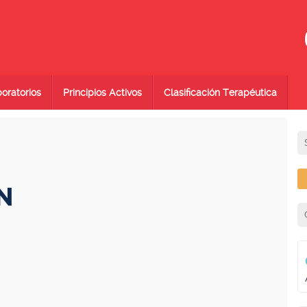
oratorios
Principios Activos
Clasificación Terapéutica
N
N