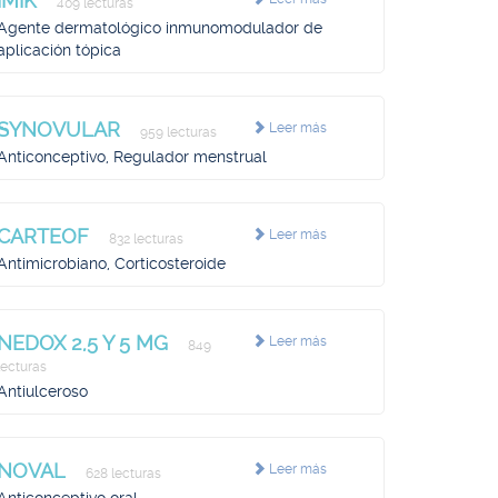
IMIK
409 lecturas
Agente dermatológico inmunomodulador de
aplicación tópica
SYNOVULAR
Leer más
959 lecturas
Anticonceptivo, Regulador menstrual
CARTEOF
Leer más
832 lecturas
Antimicrobiano, Corticosteroide
NEDOX 2,5 Y 5 MG
Leer más
849
lecturas
Antiulceroso
NOVAL
Leer más
628 lecturas