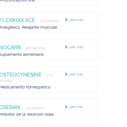
Anticonceptivo oral
FLEXIMAX ACE
Leer más
312 lecturas
Analgésico, Relajante muscular
NOCARB
Leer más
987 lecturas
Suplemento alimentario
OSTEOCYNESINE
Leer más
776
lecturas
Medicamento homeopático
OSEBAN
Leer más
413 lecturas
Inhibidor de la resorción ósea