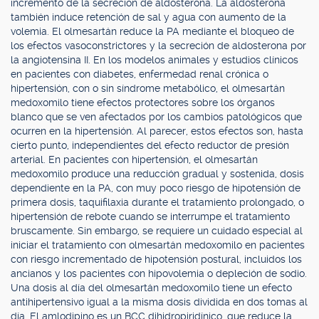
incremento de la secreción de aldosterona. La aldosterona
también induce retención de sal y agua con aumento de la
volemia. El olmesartán reduce la PA mediante el bloqueo de
los efectos vasoconstrictores y la secreción de aldosterona por
la angiotensina II. En los modelos animales y estudios clínicos
en pacientes con diabetes, enfermedad renal crónica o
hipertensión, con o sin síndrome metabólico, el olmesartán
medoxomilo tiene efectos protectores sobre los órganos
blanco que se ven afectados por los cambios patológicos que
ocurren en la hipertensión. Al parecer, estos efectos son, hasta
cierto punto, independientes del efecto reductor de presión
arterial. En pacientes con hipertensión, el olmesartán
medoxomilo produce una reducción gradual y sostenida, dosis
dependiente en la PA, con muy poco riesgo de hipotensión de
primera dosis, taquifilaxia durante el tratamiento prolongado, o
hipertensión de rebote cuando se interrumpe el tratamiento
bruscamente. Sin embargo, se requiere un cuidado especial al
iniciar el tratamiento con olmesartán medoxomilo en pacientes
con riesgo incrementado de hipotensión postural, incluidos los
ancianos y los pacientes con hipovolemia o depleción de sodio.
Una dosis al día del olmesartán medoxomilo tiene un efecto
antihipertensivo igual a la misma dosis dividida en dos tomas al
día. El amlodipino es un BCC dihidropiridínico, que reduce la