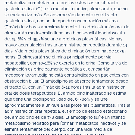
metaboliza completamente por las esterasas en el tracto
gastrointestinal (GI) a su metabolito activo, olmesartán, que no
se metaboliza más. Se absorbe rápidamente en el tracto
gastrointestinal, con un tiempo de concentración máxima
(Tmáx) de 2 horas aproximadamente. La administración oral de
olmesartán medoxomilo tiene una biodisponibilidad absoluta
del 25,6% y el 99,7% se une a proteínas plasmáticas. No hay
mayor acumulación tras la administración repetida durante 14
días. Vida media plasmática de eliminación terminal de 10-15
horas. El olmesartán se elimina principalmente por vía
hepatobiliar, con 10-16% se excreta en la orina. Como la vía de
eliminación es principalmente hepática el olmesartán
medoxomilo/amlodipino está contraindicado en pacientes con
obstrucción biliar. El amlodipino se absorbe lentamente desde
el tracto GI, con un Tmáx de 6-12 horas tras la administración
oral de dosis terapéuticas. El amlodipino inalterado se estima
que tiene una biodisponibilidad del 64-80% y se une
aproximadamente a un 98% a las proteínas plasmáticas. Tras la
administración oral repetida, el tiempo de estado estacionario
del amlodipino es de 7-8 días. El amlodipino sufre un intenso
metabolismo hepático para formar metabolitos inactivos y se
elimina lentamente del cuerpo, con una vida media de