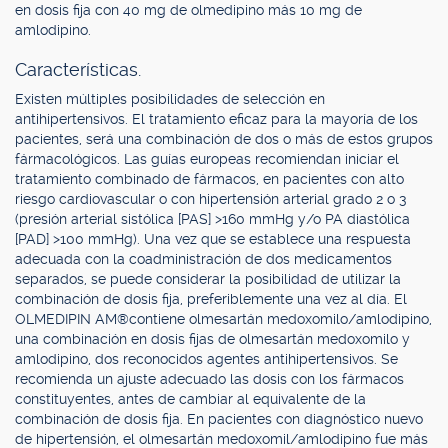
en dosis fija con 40 mg de olmedipino más 10 mg de
amlodipino.
Características.
Existen múltiples posibilidades de selección en
antihipertensivos. El tratamiento eficaz para la mayoría de los
pacientes, será una combinación de dos o más de estos grupos
fármacológicos. Las guías europeas recomiendan iniciar el
tratamiento combinado de fármacos, en pacientes con alto
riesgo cardiovascular o con hipertensión arterial grado 2 o 3
(presión arterial sistólica [PAS] >160 mmHg y/o PA diastólica
[PAD] >100 mmHg). Una vez que se establece una respuesta
adecuada con la coadministración de dos medicamentos
separados, se puede considerar la posibilidad de utilizar la
combinación de dosis fija, preferiblemente una vez al día. El
OLMEDIPIN AM®contiene olmesartán medoxomilo/amlodipino,
una combinación en dosis fijas de olmesartán medoxomilo y
amlodipino, dos reconocidos agentes antihipertensivos. Se
recomienda un ajuste adecuado las dosis con los fármacos
constituyentes, antes de cambiar al equivalente de la
combinación de dosis fija. En pacientes con diagnóstico nuevo
de hipertensión, el olmesartán medoxomil/amlodipino fue más