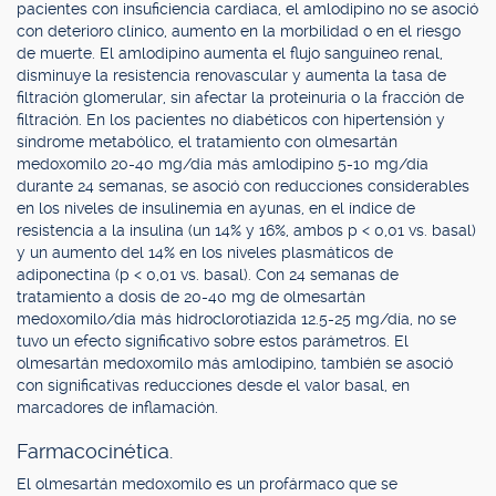
pacientes con insuficiencia cardiaca, el amlodipino no se asoció
con deterioro clínico, aumento en la morbilidad o en el riesgo
de muerte. El amlodipino aumenta el flujo sanguíneo renal,
disminuye la resistencia renovascular y aumenta la tasa de
filtración glomerular, sin afectar la proteinuria o la fracción de
filtración. En los pacientes no diabéticos con hipertensión y
síndrome metabólico, el tratamiento con olmesartán
medoxomilo 20-40 mg/día más amlodipino 5-10 mg/día
durante 24 semanas, se asoció con reducciones considerables
en los niveles de insulinemia en ayunas, en el índice de
resistencia a la insulina (un 14% y 16%, ambos p < 0,01 vs. basal)
y un aumento del 14% en los niveles plasmáticos de
adiponectina (p < 0,01 vs. basal). Con 24 semanas de
tratamiento a dosis de 20-40 mg de olmesartán
medoxomilo/día más hidroclorotiazida 12.5-25 mg/día, no se
tuvo un efecto significativo sobre estos parámetros. El
olmesartán medoxomilo más amlodipino, también se asoció
con significativas reducciones desde el valor basal, en
marcadores de inflamación.
Farmacocinética.
El olmesartán medoxomilo es un profármaco que se