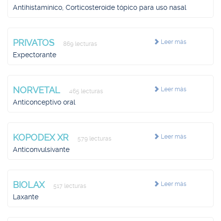
Antihistamínico, Corticosteroide tópico para uso nasal
PRIVATOS
Leer más
869 lecturas
Expectorante
NORVETAL
Leer más
465 lecturas
Anticonceptivo oral
KOPODEX XR
Leer más
579 lecturas
Anticonvulsivante
BIOLAX
Leer más
517 lecturas
Laxante