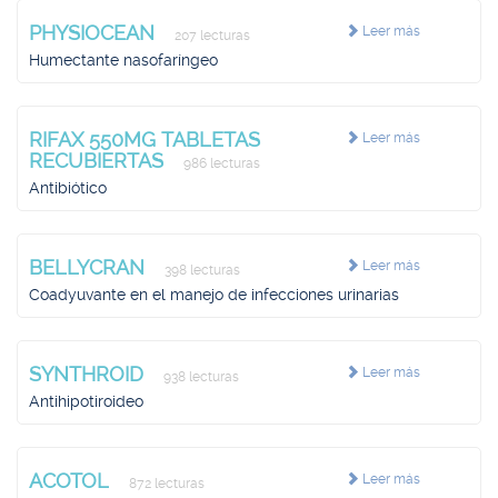
PHYSIOCEAN
Leer más
207 lecturas
Humectante nasofaríngeo
RIFAX 550MG TABLETAS
Leer más
RECUBIERTAS
986 lecturas
Antibiótico
BELLYCRAN
Leer más
398 lecturas
Coadyuvante en el manejo de infecciones urinarias
SYNTHROID
Leer más
938 lecturas
Antihipotiroideo
ACOTOL
Leer más
872 lecturas