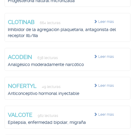
Progesterona natural micronizada
CLOTINAB
Leer más
664 lecturas
Inhibidor de la agregación plaquetaria, antagonista del
receptor IIb/IIIa
ACODEIN
Leer más
638 lecturas
Analgésico moderadamente narcótico
NOFERTYL
Leer más
49 lecturas
Anticonceptivo hormonal inyectable
VALCOTE
Leer más
962 lecturas
Epilepsia, enfermedad bipolar, migraña