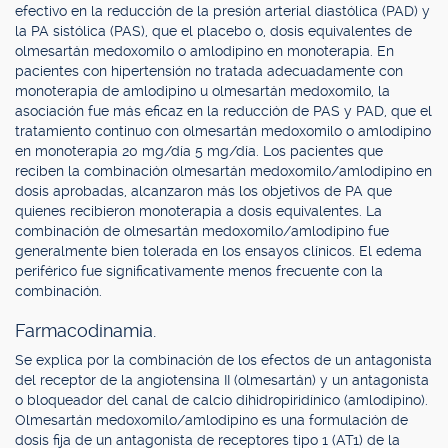
efectivo en la reducción de la presión arterial diastólica (PAD) y
la PA sistólica (PAS), que el placebo o, dosis equivalentes de
olmesartán medoxomilo o amlodipino en monoterapia. En
pacientes con hipertensión no tratada adecuadamente con
monoterapia de amlodipino u olmesartán medoxomilo, la
asociación fue más eficaz en la reducción de PAS y PAD, que el
tratamiento continuo con olmesartán medoxomilo o amlodipino
en monoterapia 20 mg/día 5 mg/día. Los pacientes que
reciben la combinación olmesartán medoxomilo/amlodipino en
dosis aprobadas, alcanzaron más los objetivos de PA que
quienes recibieron monoterapia a dosis equivalentes. La
combinación de olmesartán medoxomilo/amlodipino fue
generalmente bien tolerada en los ensayos clínicos. El edema
periférico fue significativamente menos frecuente con la
combinación.
Farmacodinamia.
Se explica por la combinación de los efectos de un antagonista
del receptor de la angiotensina II (olmesartán) y un antagonista
o bloqueador del canal de calcio dihidropiridínico (amlodipino).
Olmesartán medoxomilo/amlodipino es una formulación de
dosis fija de un antagonista de receptores tipo 1 (AT1) de la