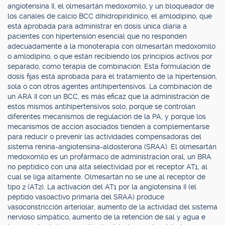
angiotensina II, el olmesartán medoxomilo, y un bloqueador de
los canales de calcio BCC dihidropiridínico, el amlodipino, que
está aprobada para administrar en dosis única diaria a
pacientes con hipertensión esencial que no responden
adecuadamente a la monoterapia con olmesartán medoxomilo
o amlodipino, o que están recibiendo los principios activos por
separado, como terapia de combinación. Esta formulación de
dosis fijas está aprobada para el tratamiento de la hipertensión,
sola o con otros agentes antihipertensivos. La combinación de
un ARA II con un BCC, es más eficaz que la administración de
estos mismos antihipertensivos solo, porque se controlan
diferentes mecanismos de regulación de la PA, y porque los
mecanismos de acción asociados tienden a complementarse
para reducir o prevenir las actividades compensadoras del
sistema renina-angiotensina-aldosterona (SRAA). El olmesartán
medoxomilo es un profármaco de administración oral, un BRA
no peptídico con una alta selectividad por el receptor AT1, al
cual se liga altamente. Olmesartán no se une al receptor de
tipo 2 (AT2). La activación del AT1 por la angiotensina II (el
péptido vasoactivo primaria del SRAA) produce
vasoconstricción arteriolar, aumento de la actividad del sistema
nervioso simpático, aumento de la retención de sal y agua e