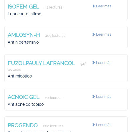
ISOFEM GEL
Leer más
42 lecturas
Lubricante íntimo
AMLOSYN-H
Leer más
409 lecturas
Antihipertensivo
FUZOLPAULY LAFRANCOL
Leer más
348
lecturas
Antimicótico
ACNOIC GEL
Leer más
111 lecturas
Antiacneico tópico
PROGENDO
Leer más
680 lecturas