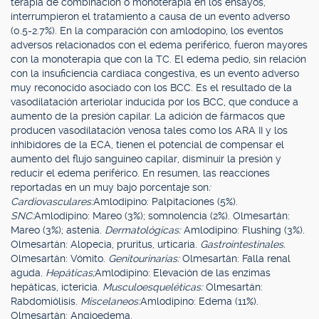
terapia de combinación o monoterapia en los ensayos,
interrumpieron el tratamiento a causa de un evento adverso
(0.5-2.7%). En la comparación con amlodopino, los eventos
adversos relacionados con el edema periférico, fueron mayores
con la monoterapia que con la TC. El edema pedio, sin relación
con la insuficiencia cardiaca congestiva, es un evento adverso
muy reconocido asociado con los BCC. Es el resultado de la
vasodilatación arteriolar inducida por los BCC, que conduce a
aumento de la presión capilar. La adición de fármacos que
producen vasodilatación venosa tales como los ARA II y los
inhibidores de la ECA, tienen el potencial de compensar el
aumento del flujo sanguíneo capilar, disminuir la presión y
reducir el edema periférico. En resumen, las reacciones
reportadas en un muy bajo porcentaje son
:
Cardiovasculares:
Amlodipino: Palpitaciones (5%).
SNC:
Amlodipino: Mareo (3%); somnolencia (2%). Olmesartán:
Mareo (3%); astenia.
Dermatológicas:
Amlodipino: Flushing (3%).
Olmesartán: Alopecia, pruritus, urticaria.
Gastrointestinales.
Olmesartán: Vómito.
Genitourinarias:
Olmesartán: Falla renal
aguda.
Hepáticas;
Amlodipino: Elevación de las enzimas
hepáticas, ictericia.
Musculoesqueléticas:
Olmesartán:
Rabdomiólisis.
Miscelaneos:
Amlodipino: Edema (11%).
Olmesartán: Angioedema.