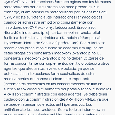
450 (CYP), y las interacciones farmacológicas con los fármacos
metabolizados por este sistema son poco probables. Sin
embargo, el amlodipino es metabolizado por las enzimas del
CYP, y existe el potencial de interacciones farmacológicas
cuando se administra amlodipino conjuntamente con
inhibidores del CYP3A4 (p. ej., ketoconazol, itraconazol,
ritonavir) e inductores (p. ej., carbamazepina, fenobarbital,
fenitoína, fosfenitoína, primidona, rifampicina [rifampicina],
Hypericum [hierba de San Juan] perforatum). Por lo tanto, se
recomienda precaución cuando se coadministra alguna de
estas drogas con olmesartán medoxomilo/amlodipino. El
olmesartán medoxomilo/amlodipino no deben utilizarse de
forma concomitante con suplementos de litio o potasio u otros
agentes que afectan los niveles de potasio, ya que se
potencian las interacciones farmacocinéticas de estos
medicamentos de manera clínicamente importante
(incrementos reversibles en las concentraciones de litio en
suero y la toxicidad o el aumento del potasio sérico) cuando los
ARA II son coadministrados con estos agentes. Se debe tener
cuidado con la coadministración del ARA-II con AINEs, ya que
se pueden atenuar los efectos antihipertensivos. Los
antiinflamatorios noesteroideos: Sobre todo la indometacina,
pueden reducir los efectos antihipertensivos de amlodipino.