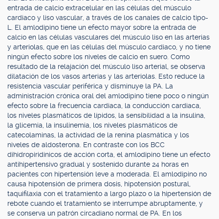
entrada de calcio extracelular en las células del músculo
cardiaco y liso vascular, a través de los canales de calcio tipo-
L. El amlodipino tiene un efecto mayor sobre la entrada de
calcio en las células vasculares del músculo liso en las arterias
y arteriolas, que en las células del músculo cardiaco, y no tiene
ningún efecto sobre los niveles de calcio en suero. Como
resultado de la relajación del músculo liso arterial, se observa
dilatación de los vasos arterias y las arteriolas. Esto reduce la
resistencia vascular periférica y disminuye la PA. La
administración crónica oral del amlodipino tiene poco o ningún
efecto sobre la frecuencia cardiaca, la conducción cardiaca,
los niveles plasmáticos de lípidos, la sensibilidad a la insulina,
la glicemia, la insulinemia, los niveles plasmáticos de
catecolaminas, la actividad de la renina plasmática y los
niveles de aldosterona. En contraste con los BCC
dihidropiridínicos de acción corta, el amlodipino tiene un efecto
antihipertensivo gradual y sostenido durante 24 horas en
pacientes con hipertensión leve a moderada. El amlodipino no
causa hipotensión de primera dosis, hipotensión postural,
taquifilaxia con el tratamiento a largo plazo o la hipertensión de
rebote cuando el tratamiento se interrumpe abruptamente, y
se conserva un patrón circadiano normal de PA. En los