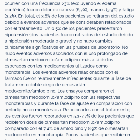
ocurren con una frecuencia >3% (excluyendo el edema
periférico) fueron dolor de cabeza (6,7%), mareos (3,9%) y fatiga
(3,2%). En total, el 3,8% de los pacientes se retiraron del estudio
debido a eventos adversos que se consideraban relacionados
con el tratamiento. Un 0,5% de los pacientes presentaron
hipotensión (dos pacientes fueron retirados del estudio debido
a hipotensión moderada o grave) y no hubo cambios
clínicamente significativos en las pruebas de laboratorio. No
hubo eventos adversos asociados con el uso prolongado de
olmesartán medoxomilo/amlodipino, más allá de los
esperados con los medicamentos utilizados como
monoterapia. Los eventos adversos relacionados con el
fármaco fueron relativamente infrecuentes durante la fase de
tratamiento doble ciego de olmesartán
medoxomilo/amlodipino. Los ensayos compararon el
olmesartán medoxomilo/amlodipino con las respectivas
monoterapias y durante la fase de ajuste en comparación con
amlodipino en monoterapia. Relacionados con el tratamiento,
los eventos fueron reportados en 5.3-7.7% de los pacientes que
recibieron dosis de olmesartán medoxomilo/amlodipino
comparado con el 7,4% de amlodipino y 8,9% de olmesartán
medoxomilo en monoterapia. Pocos pacientes que recibieron