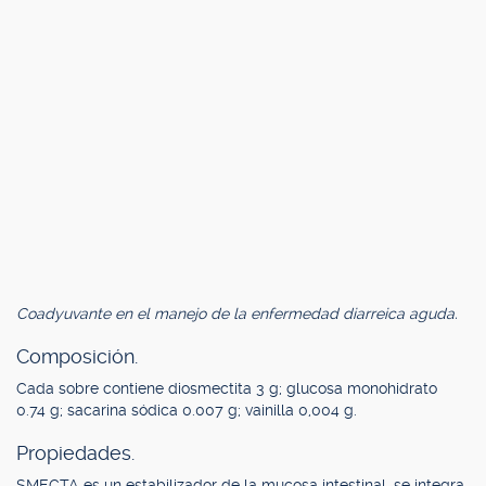
Coadyuvante en el manejo de la enfermedad diarreica aguda.
Composición.
Cada sobre contiene diosmectita 3 g; glucosa monohidrato
0.74 g; sacarina sódica 0.007 g; vainilla 0,004 g.
Propiedades.
SMECTA es un estabilizador de la mucosa intestinal, se integra