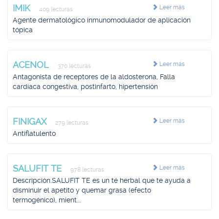
IMIK
Leer más
409 lecturas
Agente dermatológico inmunomodulador de aplicación
tópica
ACENOL
Leer más
370 lecturas
Antagonista de receptores de la aldosterona, Falla
cardíaca congestiva, postinfarto, hipertensión
FINIGAX
Leer más
279 lecturas
Antiflatulento
SALUFIT TE
Leer más
978 lecturas
Descripción.SALUFIT TE es un té herbal que te ayuda a
disminuir el apetito y quemar grasa (efecto
termogénico), mient...