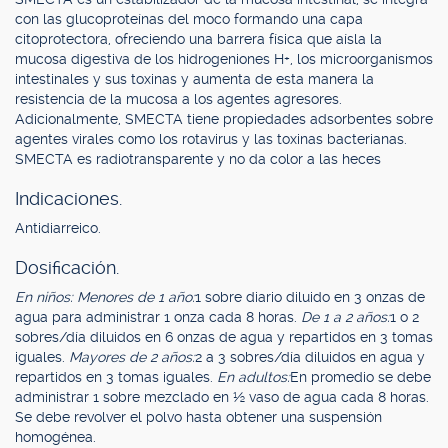
con las glucoproteínas del moco formando una capa
citoprotectora, ofreciendo una barrera física que aísla la
mucosa digestiva de los hidrogeniones H+, los microorganismos
intestinales y sus toxinas y aumenta de esta manera la
resistencia de la mucosa a los agentes agresores.
Adicionalmente, SMECTA tiene propiedades adsorbentes sobre
agentes virales como los rotavirus y las toxinas bacterianas.
SMECTA es radiotransparente y no da color a las heces
Indicaciones.
Antidiarreico.
Dosificación.
En niños: Menores de 1 año:
1 sobre diario diluido en 3 onzas de
agua para administrar 1 onza cada 8 horas.
De 1 a 2 años:
1 o 2
sobres/día diluidos en 6 onzas de agua y repartidos en 3 tomas
iguales.
Mayores de 2 años:
2 a 3 sobres/día diluidos en agua y
repartidos en 3 tomas iguales.
En adultos:
En promedio se debe
administrar 1 sobre mezclado en ½ vaso de agua cada 8 horas.
Se debe revolver el polvo hasta obtener una suspensión
homogénea.