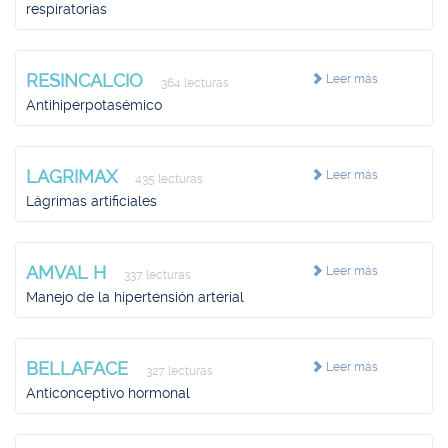
respiratorias
RESINCALCIO
Leer más
364 lecturas
Antihiperpotasémico
LAGRIMAX
Leer más
435 lecturas
Lágrimas artificiales
AMVAL H
Leer más
337 lecturas
Manejo de la hipertensión arterial
BELLAFACE
Leer más
327 lecturas
Anticonceptivo hormonal