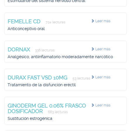
Estimulante del sistema nervioso central
FEMELLE CD
Leer más
724 lecturas
Anticonceptivo oral
DORNAX
Leer más
336 lecturas
Analgésico, antiinflamatorio moderadamente narcótico
DURAX FAST VSD 10MG
Leer más
53 lecturas
Tratamiento de la disfunción eréctil
GINODERM GEL 0.06% FRASCO
Leer más
DOSIFICADOR
663 lecturas
Sustitución estrogénica