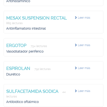
Antihistamínico
MESAX SUSPENSION RECTAL
Leer más
885 lecturas
Antiinflamatorio intestinal
ERGOTOP
Leer más
754 lecturas
Vasodilatador periférico
ESPIROLAN
Leer más
792 lecturas
Diurético
SULFACETAMIDA SODICA
Leer más
44
lecturas
Antibiótico oftálmico