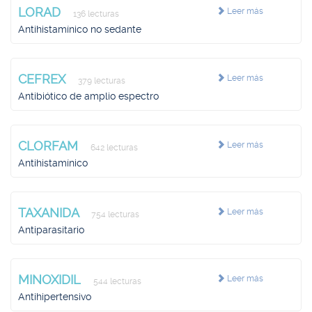
LORAD
Leer más
136 lecturas
Antihistamínico no sedante
CEFREX
Leer más
379 lecturas
Antibiótico de amplio espectro
CLORFAM
Leer más
642 lecturas
Antihistamínico
TAXANIDA
Leer más
754 lecturas
Antiparasitario
MINOXIDIL
Leer más
544 lecturas
Antihipertensivo