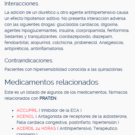
Interacciones.
La adición de un diurético u otro agente antihipertensivo causa
un efecto hipotensor aditivo. No presenta interacción adversa
con las siguientes drogas: glucósidos cardíacos, digoxina,
agentes hipoglucemiantes, insulina, clorpropamida, fenformina.
Sedantes y tranquilizantes: clordiazepóxido, diazepam,
fenobarbital, alopurinol, colchicina, probenecid. Analgésicos,
antipiréticos, antiinflamatorios.
Contraindicaciones.
Pacientes con hipersensibilidad conocida a las quinazolinas.
Medicamentos relacionados
Este es un listado de algunos de los medicamentos, fármacos
relacionados con
PRATEN
.
ACCUPRIL
( Inhibidor de la ECA )
ACENOL
( Antagonista de receptores de la aldosterona,
Falla cardíaca congestiva, postinfarto, hipertensión )
ACERDIL 24 HORAS
( Antihipertensivo, Terapéutico
coronario )