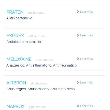
PRATEN
Leer más
162 lecturas
Antihipertensivo
EXPIREX
Leer más
418 lecturas
Antibiótico macrólido
MELOXAINE
Leer más
758 lecturas
Analgésico, Antiinflamatorio, Antirreumático
AIRBRON
Leer más
380 lecturas
Antialérgico, Antiasmático, Antileucotrieno
NAPROX
Leer más
598 lecturas