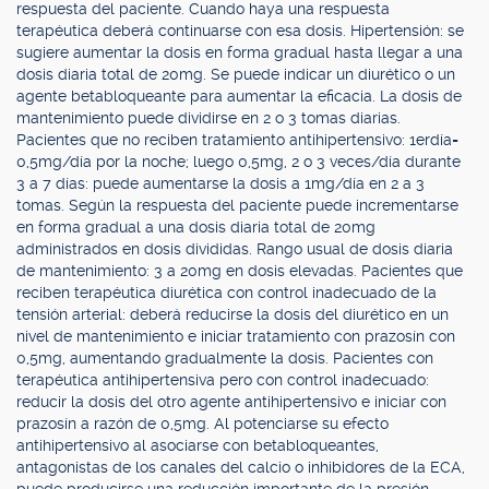
respuesta del paciente. Cuando haya una respuesta
terapéutica deberá continuarse con esa dosis. Hipertensión: se
sugiere aumentar la dosis en forma gradual hasta llegar a una
dosis diaria total de 20mg. Se puede indicar un diurético o un
agente betabloqueante para aumentar la eficacia. La dosis de
mantenimiento puede dividirse en 2 o 3 tomas diarias.
Pacientes que no reciben tratamiento antihipertensivo: 1erdía=
0,5mg/día por la noche; luego 0,5mg, 2 o 3 veces/día durante
3 a 7 días: puede aumentarse la dosis a 1mg/día en 2 a 3
tomas. Según la respuesta del paciente puede incrementarse
en forma gradual a una dosis diaria total de 20mg
administrados en dosis divididas. Rango usual de dosis diaria
de mantenimiento: 3 a 20mg en dosis elevadas. Pacientes que
reciben terapéutica diurética con control inadecuado de la
tensión arterial: deberá reducirse la dosis del diurético en un
nivel de mantenimiento e iniciar tratamiento con prazosín con
0,5mg, aumentando gradualmente la dosis. Pacientes con
terapéutica antihipertensiva pero con control inadecuado:
reducir la dosis del otro agente antihipertensivo e iniciar con
prazosín a razón de 0,5mg. Al potenciarse su efecto
antihipertensivo al asociarse con betabloqueantes,
antagonistas de los canales del calcio o inhibidores de la ECA,