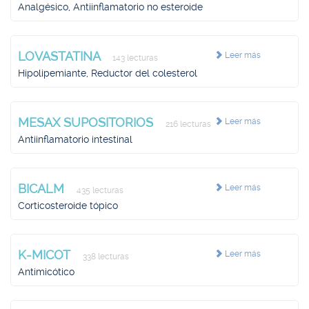
Analgésico, Antiinflamatorio no esteroide
LOVASTATINA
Leer más
143 lecturas
Hipolipemiante, Reductor del colesterol
MESAX SUPOSITORIOS
Leer más
216 lecturas
Antiinflamatorio intestinal
BICALM
Leer más
435 lecturas
Corticosteroide tópico
K-MICOT
Leer más
338 lecturas
Antimicótico