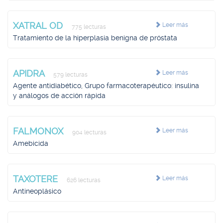
XATRAL OD
Leer más
775 lecturas
Tratamiento de la hiperplasia benigna de próstata
APIDRA
Leer más
579 lecturas
Agente antidiabético, Grupo farmacoterapéutico: insulina
y análogos de acción rápida
FALMONOX
Leer más
904 lecturas
Amebicida
TAXOTERE
Leer más
626 lecturas
Antineoplásico