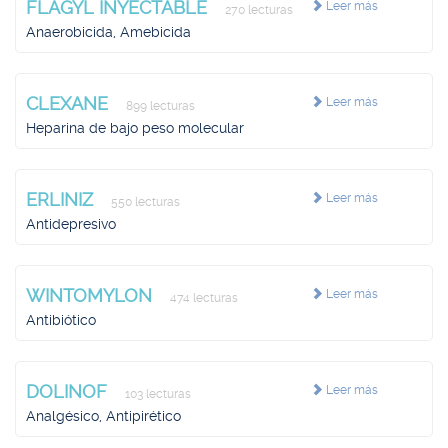
FLAGYL INYECTABLE
Leer más
270 lecturas
Anaerobicida, Amebicida
CLEXANE
Leer más
899 lecturas
Heparina de bajo peso molecular
ERLINIZ
Leer más
550 lecturas
Antidepresivo
WINTOMYLON
Leer más
474 lecturas
Antibiótico
DOLINOF
Leer más
103 lecturas
Analgésico, Antipirético