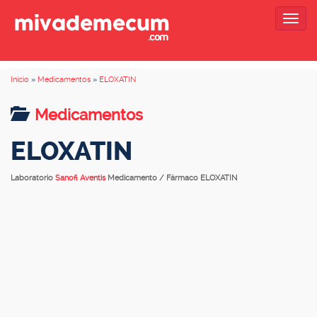
Togg
navig
Inicio
»
Medicamentos
»
ELOXATIN
Medicamentos
ELOXATIN
Laboratorio
Sanofi Aventis
Medicamento / Fármaco ELOXATIN