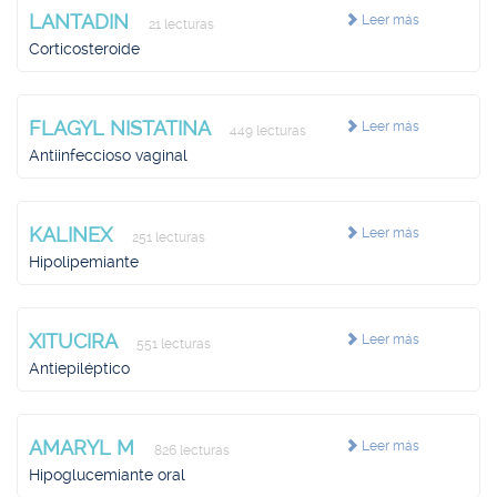
LANTADIN
Leer más
21 lecturas
Corticosteroide
FLAGYL NISTATINA
Leer más
449 lecturas
Antiinfeccioso vaginal
KALINEX
Leer más
251 lecturas
Hipolipemiante
XITUCIRA
Leer más
551 lecturas
Antiepiléptico
AMARYL M
Leer más
826 lecturas
Hipoglucemiante oral