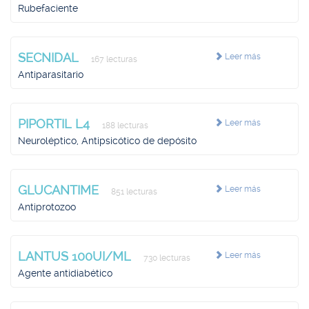
Rubefaciente
SECNIDAL
Leer más
167 lecturas
Antiparasitario
PIPORTIL L4
Leer más
188 lecturas
Neuroléptico, Antipsicótico de depósito
GLUCANTIME
Leer más
851 lecturas
Antiprotozoo
LANTUS 100UI/ML
Leer más
730 lecturas
Agente antidiabético