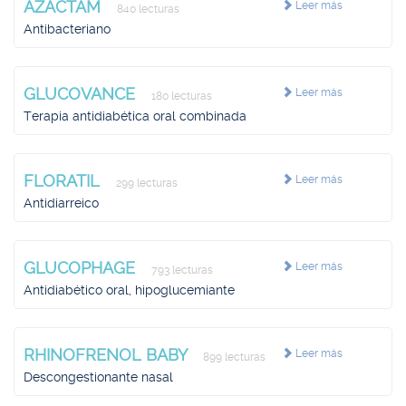
AZACTAM
Leer más
840 lecturas
Antibacteriano
GLUCOVANCE
Leer más
180 lecturas
Terapia antidiabética oral combinada
FLORATIL
Leer más
299 lecturas
Antidiarreico
GLUCOPHAGE
Leer más
793 lecturas
Antidiabético oral, hipoglucemiante
RHINOFRENOL BABY
Leer más
899 lecturas
Descongestionante nasal