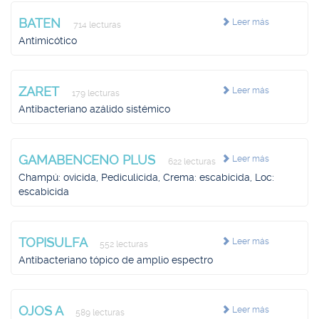
BATEN
Leer más
714 lecturas
Antimicótico
ZARET
Leer más
179 lecturas
Antibacteriano azálido sistémico
GAMABENCENO PLUS
Leer más
622 lecturas
Champú: ovicida, Pediculicida, Crema: escabicida, Loc:
escabicida
TOPISULFA
Leer más
552 lecturas
Antibacteriano tópico de amplio espectro
OJOS A
Leer más
589 lecturas