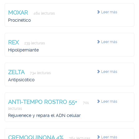
MOXAR
Leer más
464 lecturas
Procinético
REX
Leer más
239 lecturas
Hipolipemiante
ZELTA
Leer más
734 lecturas
Antipsicótico
ANTI-TEMPO ROSTRO 55+
Leer más
701
lecturas
Rejuvenece y repara el ADN celular
CREMOQUINONA 4%
Leer más
764 lecturas