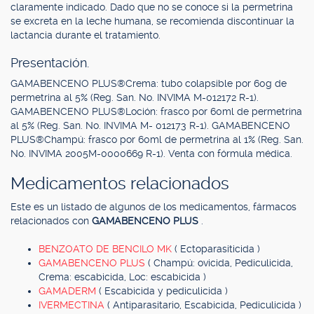
claramente indicado. Dado que no se conoce si la permetrina
se excreta en la leche humana, se recomienda discontinuar la
lactancia durante el tratamiento.
Presentación.
GAMABENCENO PLUS®Crema: tubo colapsible por 60g de
permetrina al 5% (Reg. San. No. INVIMA M-012172 R-1).
GAMABENCENO PLUS®Loción: frasco por 60ml de permetrina
al 5% (Reg. San. No. INVIMA M- 012173 R-1). GAMABENCENO
PLUS®Champú: frasco por 60ml de permetrina al 1% (Reg. San.
No. INVIMA 2005M-0000669 R-1). Venta con fórmula médica.
Medicamentos relacionados
Este es un listado de algunos de los medicamentos, fármacos
relacionados con
GAMABENCENO PLUS
.
BENZOATO DE BENCILO MK
( Ectoparasiticida )
GAMABENCENO PLUS
( Champú: ovicida, Pediculicida,
Crema: escabicida, Loc: escabicida )
GAMADERM
( Escabicida y pediculicida )
IVERMECTINA
( Antiparasitario, Escabicida, Pediculicida )