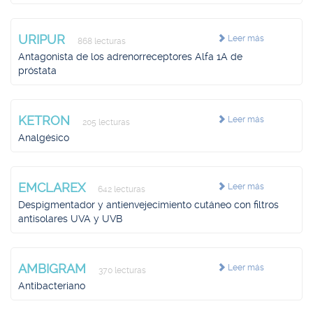
URIPUR
Leer más
868 lecturas
Antagonista de los adrenorreceptores Alfa 1A de
próstata
KETRON
Leer más
205 lecturas
Analgésico
EMCLAREX
Leer más
642 lecturas
Despigmentador y antienvejecimiento cutáneo con filtros
antisolares UVA y UVB
AMBIGRAM
Leer más
370 lecturas
Antibacteriano