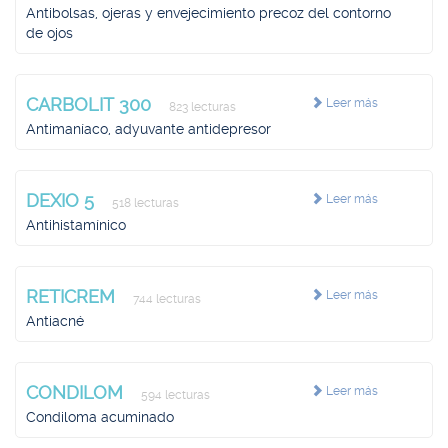
Antibolsas, ojeras y envejecimiento precoz del contorno
de ojos
CARBOLIT 300
Leer más
823 lecturas
Antimaníaco, adyuvante antidepresor
DEXIO 5
Leer más
518 lecturas
Antihistamínico
RETICREM
Leer más
744 lecturas
Antiacné
CONDILOM
Leer más
594 lecturas
Condiloma acuminado