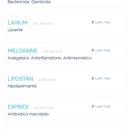
Bactericida, Giardicida
LAXIUM
Leer más
967 lecturas
Laxante
MELOXAINE
Leer más
758 lecturas
Analgésico, Antiinflamatorio, Antirreumático
LIPOSTAN
Leer más
23 lecturas
Hipolipemiante
EXPIREX
Leer más
418 lecturas
Antibiótico macrólido