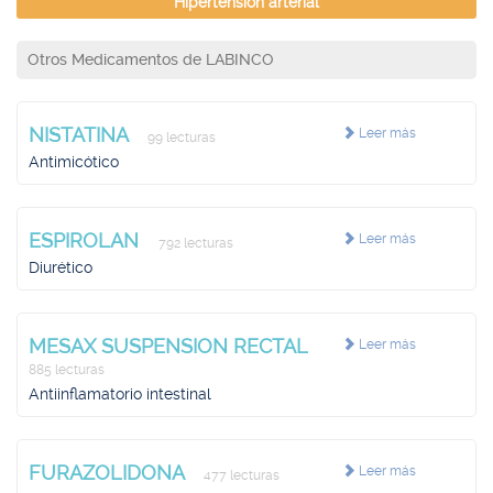
Hipertensión arterial
Otros Medicamentos de LABINCO
NISTATINA
Leer más
99 lecturas
Antimicótico
ESPIROLAN
Leer más
792 lecturas
Diurético
MESAX SUSPENSION RECTAL
Leer más
885 lecturas
Antiinflamatorio intestinal
FURAZOLIDONA
Leer más
477 lecturas