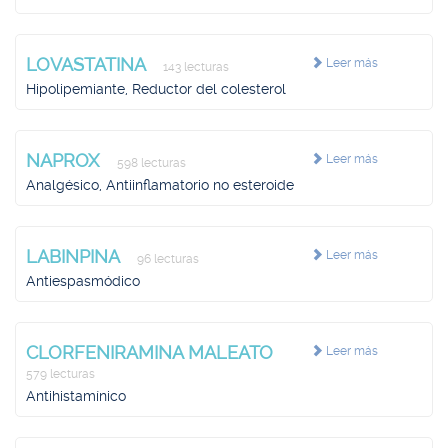
LOVASTATINA
Leer más
143 lecturas
Hipolipemiante, Reductor del colesterol
NAPROX
Leer más
598 lecturas
Analgésico, Antiinflamatorio no esteroide
LABINPINA
Leer más
96 lecturas
Antiespasmódico
CLORFENIRAMINA MALEATO
Leer más
579 lecturas
Antihistamínico