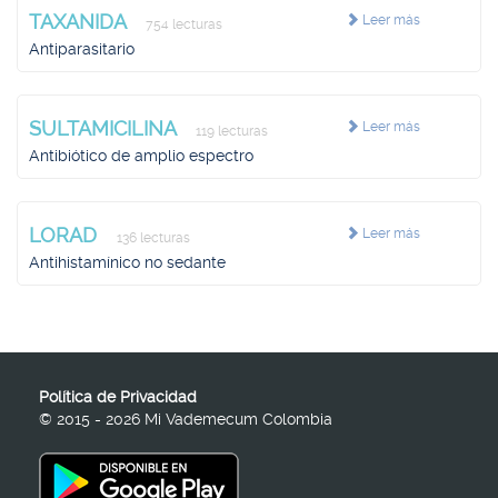
TAXANIDA
Leer más
754 lecturas
Antiparasitario
SULTAMICILINA
Leer más
119 lecturas
Antibiótico de amplio espectro
LORAD
Leer más
136 lecturas
Antihistamínico no sedante
Política de Privacidad
© 2015 - 2026 Mi Vademecum Colombia