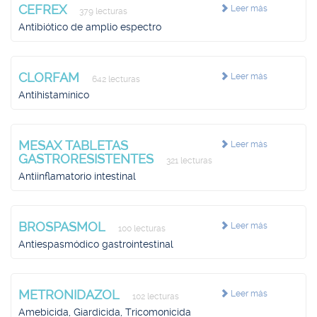
CEFREX
Leer más
379 lecturas
Antibiótico de amplio espectro
CLORFAM
Leer más
642 lecturas
Antihistamínico
MESAX TABLETAS
Leer más
GASTRORESISTENTES
321 lecturas
Antiinflamatorio intestinal
BROSPASMOL
Leer más
100 lecturas
Antiespasmódico gastrointestinal
METRONIDAZOL
Leer más
102 lecturas
Amebicida, Giardicida, Tricomonicida