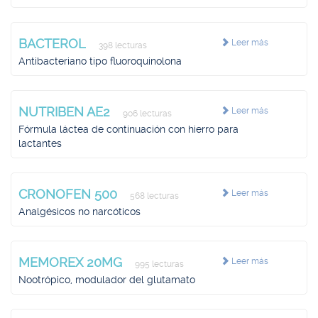
BACTEROL
Leer más
398 lecturas
Antibacteriano tipo fluoroquinolona
NUTRIBEN AE2
Leer más
906 lecturas
Fórmula láctea de continuación con hierro para
lactantes
CRONOFEN 500
Leer más
568 lecturas
Analgésicos no narcóticos
MEMOREX 20MG
Leer más
995 lecturas
Nootrópico, modulador del glutamato