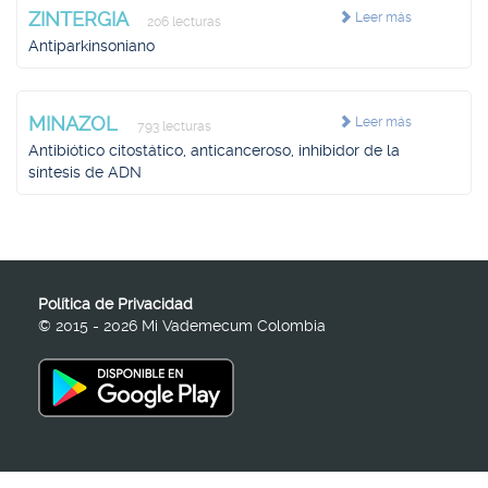
ZINTERGIA
Leer más
206 lecturas
Antiparkinsoniano
MINAZOL
Leer más
793 lecturas
Antibiótico citostático, anticanceroso, inhibidor de la
síntesis de ADN
Política de Privacidad
© 2015 - 2026 Mi Vademecum Colombia