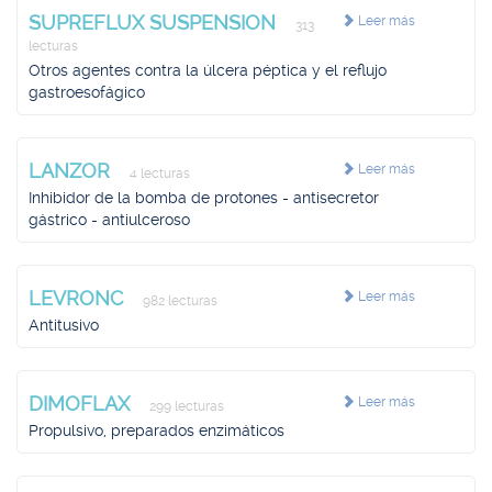
SUPREFLUX SUSPENSION
Leer más
313
lecturas
Otros agentes contra la úlcera péptica y el reflujo
gastroesofágico
LANZOR
Leer más
4 lecturas
Inhibidor de la bomba de protones - antisecretor
gástrico - antiulceroso
LEVRONC
Leer más
982 lecturas
Antitusivo
DIMOFLAX
Leer más
299 lecturas
Propulsivo, preparados enzimáticos