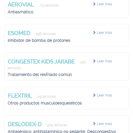
AEROVIAL
Leer más
713 lecturas
Antiasmático
ESOMED
Leer más
298 lecturas
Inhibidor de bomba de protones
CONGESTEX KIDS JARABE
Leer más
460
lecturas
Tratamiento del resfriado común
FLEXTRIL
Leer más
49 lecturas
Otros productos musculoesqueléticos
DESLODEX-D
Leer más
909 lecturas
Antialérgico, antihistamínico no sedante, Descongestivo