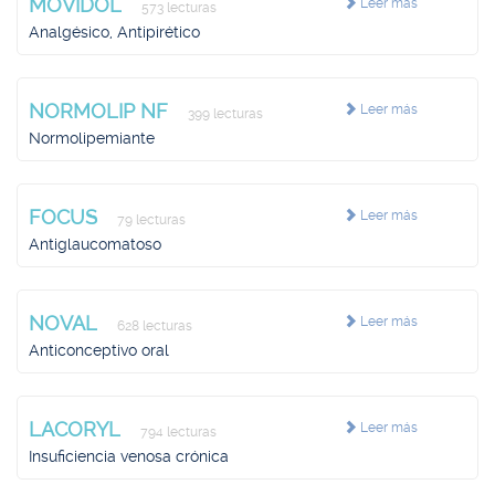
MOVIDOL
Leer más
573 lecturas
Analgésico, Antipirético
NORMOLIP NF
Leer más
399 lecturas
Normolipemiante
FOCUS
Leer más
79 lecturas
Antiglaucomatoso
NOVAL
Leer más
628 lecturas
Anticonceptivo oral
LACORYL
Leer más
794 lecturas
Insuficiencia venosa crónica