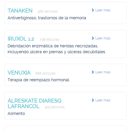
TANAKEN
Leer más
960 lecturas
Antivertiginoso, trastornos de la memoria
IRUXOL 1.2
Leer más
738 lecturas
Debridación enzimática de heridas necrozadas,
incluyendo úlcera en piernas y úlceras decubitales
VENUXIA
Leer más
666 lecturas
Terapia de reemplazo hormonal
ALRESKATE DIARESQ
Leer más
LAFRANCOL
903 lecturas
Alimento