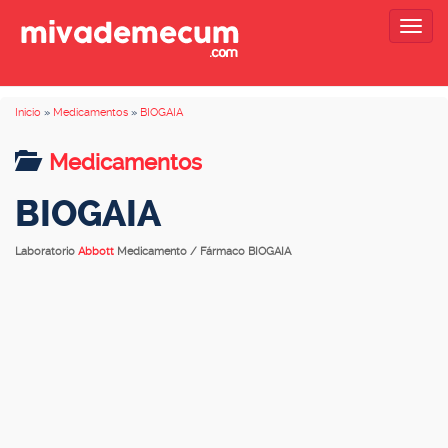
Togg
navig
Inicio
»
Medicamentos
»
BIOGAIA
Medicamentos
BIOGAIA
Laboratorio
Abbott
Medicamento / Fármaco BIOGAIA