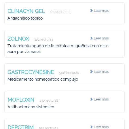
CLINACYN GEL
Leer más
1000 lecturas
Antiacneico tópico
ZOLNOX
Leer más
382 lecturas
Tratamiento agudo de la cefalea migrañosa con o sin
aura por vía nasal
GASTROCYNESINE
Leer más
506 lecturas
Medicamento homeopático complejo
MOFLOXIN
Leer más
130 lecturas
Antibacteriano sistémico
DEPOTRIM
Leer más
914 lecturas