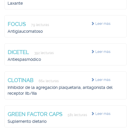
Laxante
FOCUS
Leer más
79 lecturas
Antiglaucomatoso
DICETEL
Leer más
392 lecturas
Antiespasmódico
CLOTINAB
Leer más
664 lecturas
Inhibidor de la agregación plaquetaria, antagonista del
receptor IIb/IIIa
GREEN FACTOR CAPS
Leer más
581 lecturas
Suplemento dietario