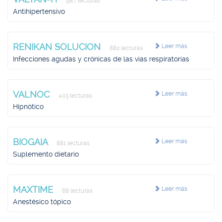
987 lecturas
Antihipertensivo
RENIKAN SOLUCION
Leer más
882 lecturas
Infecciones agudas y crónicas de las vías respiratorias
VALNOC
Leer más
403 lecturas
Hipnótico
BIOGAIA
Leer más
881 lecturas
Suplemento dietario
MAXTIME
Leer más
68 lecturas
Anestésico tópico