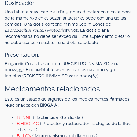
Dosificación.
Una tableta masticable al día. 5 gotas directamente en la boca
de la mama y/o en el pezón al lactar el bebe con una de las
comidas. Una dosis contiene mínimo 100 millones de
Lactobacillus reuteri Protectis
®vivos. La dosis diaria
recomendada no debe ser excedida. Este suplemento dietario
no debe usarse ni sustituir una dieta saludable.
Presentación.
Biogaia®, Gotas frasco 10 ml (REGISTRO INVIMA SD 2012-
0002435). Biogaia®tabletas masticables caja x 10 y 30
tabletas (REGISTRO INVIMA SD 2012-0002467).
Medicamentos relacionados
Este es un listado de algunos de los medicamentos, fármacos
relacionados con
BIOGAIA
.
BENNE
( Bactericida, Giardicida )
BIFIDOLAC
( Protector y restaurador fisiológico de la flora
intestinal )
BILLOX
( Microrganismos antidiarreicos )