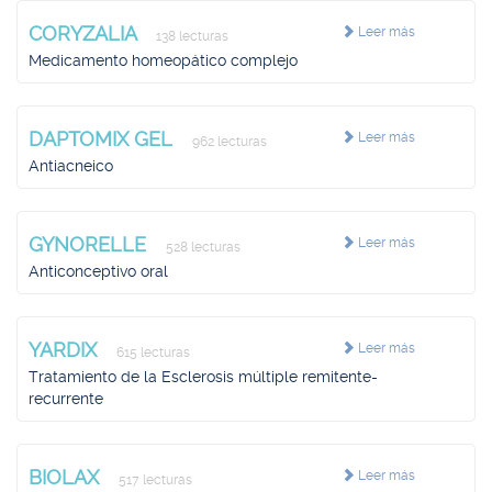
CORYZALIA
Leer más
138 lecturas
Medicamento homeopático complejo
DAPTOMIX GEL
Leer más
962 lecturas
Antiacneico
GYNORELLE
Leer más
528 lecturas
Anticonceptivo oral
YARDIX
Leer más
615 lecturas
Tratamiento de la Esclerosis múltiple remitente-
recurrente
BIOLAX
Leer más
517 lecturas