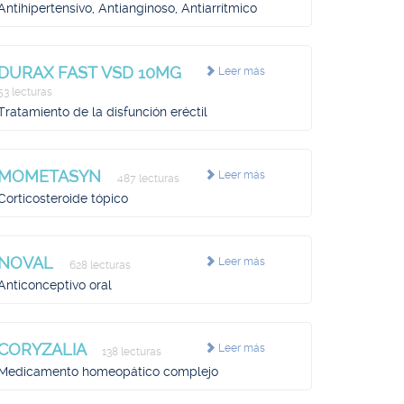
Antihipertensivo, Antianginoso, Antiarrítmico
DURAX FAST VSD 10MG
Leer más
53 lecturas
Tratamiento de la disfunción eréctil
MOMETASYN
Leer más
487 lecturas
Corticosteroide tópico
NOVAL
Leer más
628 lecturas
Anticonceptivo oral
CORYZALIA
Leer más
138 lecturas
Medicamento homeopático complejo