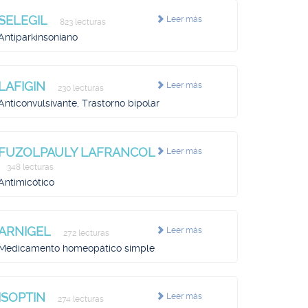
SELEGIL
Leer más
823 lecturas
Antiparkinsoniano
LAFIGIN
Leer más
230 lecturas
Anticonvulsivante, Trastorno bipolar
FUZOLPAULY LAFRANCOL
Leer más
348 lecturas
Antimicótico
ARNIGEL
Leer más
272 lecturas
Medicamento homeopático simple
ISOPTIN
Leer más
274 lecturas