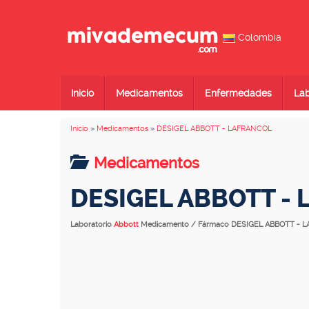
Colombia
Inicio
Medicamentos
Enfermedades
Lab
Inicio
»
Medicamentos
»
DESIGEL ABBOTT - LAFRANCOL
Medicamentos
DESIGEL ABBOTT -
Laboratorio
Abbott
Medicamento / Fármaco DESIGEL ABBOTT - 