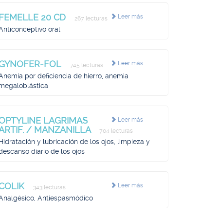
FEMELLE 20 CD
Leer más
267 lecturas
Anticonceptivo oral
GYNOFER-FOL
Leer más
745 lecturas
Anemia por deficiencia de hierro, anemia
megaloblástica
OPTYLINE LAGRIMAS
Leer más
ARTIF. / MANZANILLA
704 lecturas
Hidratación y lubricación de los ojos, limpieza y
descanso diario de los ojos
COLIK
Leer más
343 lecturas
Analgésico, Antiespasmódico