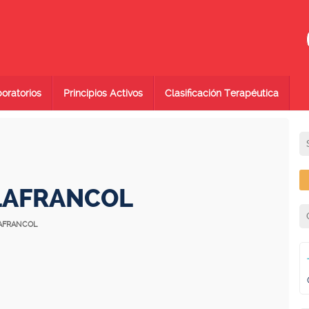
oratorios
Principios Activos
Clasificación Terapéutica
 LAFRANCOL
LAFRANCOL