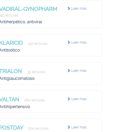
VADIRAL-GYNOPHARM
Leer más
391 lecturas
Antiherpético, antiviral
KLARICID
Leer más
192 lecturas
Antibiótico
TRIALON
Leer más
35 lecturas
Antiglaucomatoso
VALTAN
Leer más
664 lecturas
Antihipertensivo
POSTDAY
Leer más
800 lecturas