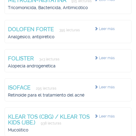
METROZIN-NISTATINA
915 lecturas
Tricomonicida, Bactericida, Antimicótico
DOLOFEN FORTE
Leer más
395 lecturas
Analgésico, antipirético
FOLISTER
Leer más
343 lecturas
Alopecia androgenética
ISOFACE
Leer más
295 lecturas
Retinoide para el tratamiento del acné
KLEAR TOS (CBG) / KLEAR TOS
Leer más
KIDS (JBE.)
938 lecturas
Mucolítico