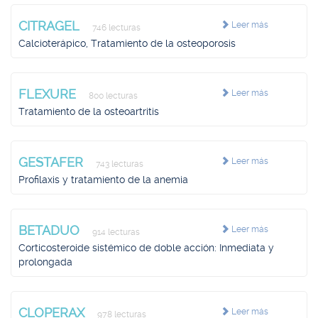
CITRAGEL
Leer más
746 lecturas
Calcioterápico, Tratamiento de la osteoporosis
FLEXURE
Leer más
800 lecturas
Tratamiento de la osteoartritis
GESTAFER
Leer más
743 lecturas
Profilaxis y tratamiento de la anemia
BETADUO
Leer más
914 lecturas
Corticosteroide sistémico de doble acción: Inmediata y
prolongada
CLOPERAX
Leer más
978 lecturas