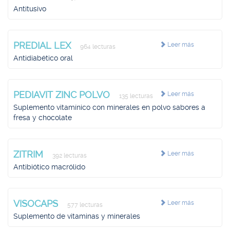
Antitusivo
PREDIAL LEX
Leer más
964 lecturas
Antidiabético oral
PEDIAVIT ZINC POLVO
Leer más
135 lecturas
Suplemento vitamínico con minerales en polvo sabores a
fresa y chocolate
ZITRIM
Leer más
392 lecturas
Antibiótico macrólido
VISOCAPS
Leer más
577 lecturas
Suplemento de vitaminas y minerales