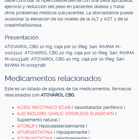
debe controlar la hipercolesterolemia con una dieta apropiada,
ejercicio y reducción del peso en pacientes obesos y tratar
otros problemas médicos subyacentes. La atorvastatina puede
ocasionar la elevación de los niveles de la ALT y AST y de la
creatinfosfokinasa.
Presentación.
ATOVAROL CBG 10 mg, caja por 10 (Reg. San. INVIMA M-
0003111). ATOVAROL CBG 20 mg, caja por 10 (Reg. San. INVIMA
M-0013346). ATOVAROL CBG 40 mg, caja por 10 (Reg. San.
INVIMA M-0005728).
Medicamentos relacionados
Este es un listado de algunos de los medicamentos, fármacos
relacionados con
ATOVAROL CBG
.
ACIDO NICOTINICO ECAR
( Vasodilatador periférico )
AJO INOLORO-GARLIC ODORLESS SUNDOWN
(
Suplemento natural )
ATORLIP
( Hipocolesterolemiante )
ATORVASTATINA
( Hipolipemiante )
ATORVASTATINA
( Hipolipemiante )