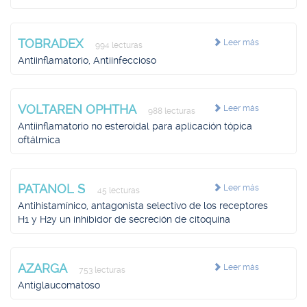
TOBRADEX
Leer más
994 lecturas
Antiinflamatorio, Antiinfeccioso
VOLTAREN OPHTHA
Leer más
988 lecturas
Antiinflamatorio no esteroidal para aplicación tópica
oftálmica
PATANOL S
Leer más
45 lecturas
Antihistamínico, antagonista selectivo de los receptores
H1 y H2y un inhibidor de secreción de citoquina
AZARGA
Leer más
753 lecturas
Antiglaucomatoso