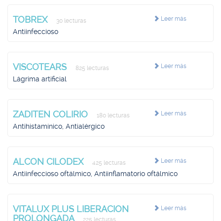
TOBREX
Leer más
30 lecturas
Antiinfeccioso
VISCOTEARS
Leer más
825 lecturas
Lágrima artificial
ZADITEN COLIRIO
Leer más
180 lecturas
Antihistamínico, Antialérgico
ALCON CILODEX
Leer más
425 lecturas
Antiinfeccioso oftálmico, Antiinflamatorio oftálmico
VITALUX PLUS LIBERACION
Leer más
PROLONGADA
225 lecturas