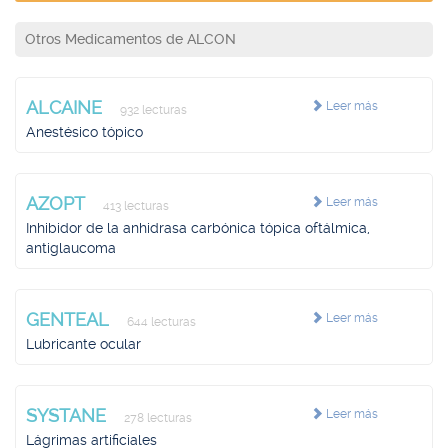
Otros Medicamentos de ALCON
ALCAINE
Leer más
932 lecturas
Anestésico tópico
AZOPT
Leer más
413 lecturas
Inhibidor de la anhidrasa carbónica tópica oftálmica,
antiglaucoma
GENTEAL
Leer más
644 lecturas
Lubricante ocular
SYSTANE
Leer más
278 lecturas
Lágrimas artificiales