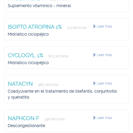
Suplemento vitamínico - mineral
ISOPTO ATROPINA 1%
Leer más
413 lecturas
Midriático ciclopéjico
CYCLOGYL 1%
Leer más
603 lecturas
Midriático ciclopéjico
NATACYN
Leer más
985 lecturas
Coadyuvante en el tratamiento de blefaritis, conjuntivitis
y queratitis
NAPHCON F
Leer más
358 lecturas
Descongestionante