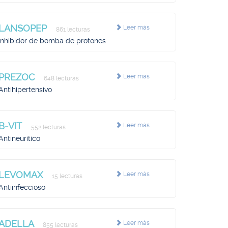
LANSOPEP
Leer más
861 lecturas
Inhibidor de bomba de protones
PREZOC
Leer más
648 lecturas
Antihipertensivo
B-VIT
Leer más
552 lecturas
Antineurítico
LEVOMAX
Leer más
15 lecturas
Antiinfeccioso
ADELLA
Leer más
855 lecturas