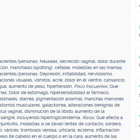
cientes/personas: Náuseas, secreción vaginal, dolor durante
ión, manchado (spotting), cefalea, molestias en las mamas.
cientes/personas. Depresión, irritabilidad, nerviosismo,
iones visuales, vómitos, acné, dolor en el vientre, cansancio,
gua, aumento de peso, hipertensión.
Poco frecuentes:
Que
nas: Dolor de estómago, hipersensibilidad al fármaco,
ntestinales, diarrea, pigmentación anormal, manchas marrones
rastornos musculares, galactorrea, alteraciones benignas de
ica vaginal, disminución de la libido, aumento de la
a sangre, incluyendo hipertrigliceridemia.
Raras:
Que afecta a
ntivitis, molestias si se llevan lentes de contacto, sordera,
io, várices, trombosis venosa, urticaria, eczema, inflamación
ceso de cabello en el cuerpo o en la cara, aumento de las