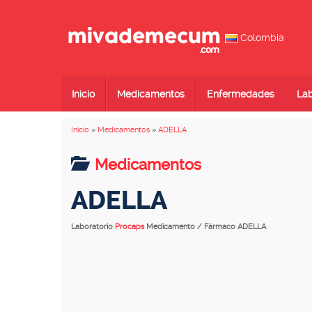
Colombia
Inicio
Medicamentos
Enfermedades
Lab
Inicio
»
Medicamentos
»
ADELLA
Medicamentos
ADELLA
Laboratorio
Procaps
Medicamento / Fármaco ADELLA