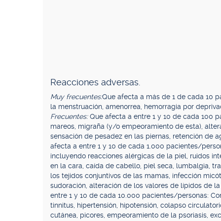
Reacciones adversas.
Muy frecuentes:
Que afecta a más de 1 de cada 10 pa
la menstruación, amenorrea, hemorragia por deprivac
Frecuentes:
Que afecta a entre 1 y 10 de cada 100 pa
mareos, migraña (y/o empeoramiento de esta), alterac
sensación de pesadez en las piernas, retención de a
afecta a entre 1 y 10 de cada 1.000 pacientes/perso
incluyendo reacciones alérgicas de la piel, ruidos i
en la cara, caída de cabello, piel seca, lumbalgia, t
los tejidos conjuntivos de las mamas, infección micót
sudoración, alteración de los valores de lípidos de l
entre 1 y 10 de cada 10.000 pacientes/personas: Conju
tinnitus, hipertensión, hipotensión, colapso circulator
cutánea, picores, empeoramiento de la psoriasis, ex