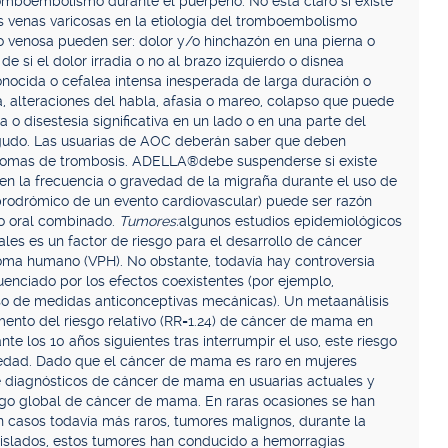
omboembolismo durante el puerperio. No está claro si existe
las venas varicosas en la etiología del tromboembolismo
 o venosa pueden ser: dolor y/o hinchazón en una pierna o
 si el dolor irradia o no al brazo izquierdo o disnea
onocida o cefalea intensa inesperada de larga duración o
pía, alteraciones del habla, afasia o mareo, colapso que puede
na o disestesia significativa en un lado o en una parte del
agudo. Las usuarias de AOC deberán saber que deben
ntomas de trombosis. ADELLA®debe suspenderse si existe
n la frecuencia o gravedad de la migraña durante el uso de
rodrómico de un evento cardiovascular) puede ser razón
vo oral combinado.
Tumores:
algunos estudios epidemiológicos
les es un factor de riesgo para el desarrollo de cáncer
iloma humano (VPH). No obstante, todavía hay controversia
luenciado por los efectos coexistentes (por ejemplo,
uso de medidas anticonceptivas mecánicas). Un metaanálisis
ento del riesgo relativo (RR=1.24) de cáncer de mama en
e los 10 años siguientes tras interrumpir el uso, este riesgo
 edad. Dado que el cáncer de mama es raro en mujeres
 diagnósticos de cáncer de mama en usuarias actuales y
sgo global de cáncer de mama. En raras ocasiones se han
 casos todavía más raros, tumores malignos, durante la
aislados, estos tumores han conducido a hemorragias