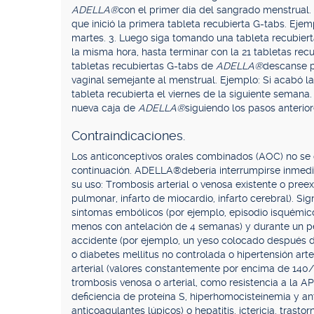
ADELLA®
con el primer día del sangrado menstrual. 
que inició la primera tableta recubierta G-tabs. Ejem
martes. 3. Luego siga tomando una tableta recubier
la misma hora, hasta terminar con la 21 tabletas rec
tabletas recubiertas G-tabs de
ADELLA®
descanse p
vaginal semejante al menstrual. Ejemplo: Si acabó la 
tableta recubierta el viernes de la siguiente semana.
nueva caja de
ADELLA®
siguiendo los pasos anterio
Contraindicaciones.
Los anticonceptivos orales combinados (AOC) no se 
continuación. ADELLA®debería interrumpirse inmedi
su uso: Trombosis arterial o venosa existente o pre
pulmonar, infarto de miocardio, infarto cerebral). Si
síntomas embólicos (por ejemplo, episodio isquémico
menos con antelación de 4 semanas) y durante un per
accidente (por ejemplo, un yeso colocado después d
o diabetes mellitus no controlada o hipertensión arte
arterial (valores constantemente por encima de 140/
trombosis venosa o arterial, como resistencia a la APC
deficiencia de proteína S, hiperhomocisteinemia y ant
anticoagulantes lúpicos) o hepatitis, ictericia, trast