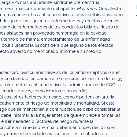
 larga y/o más abundante, síndrome premenstrual
la menstruación), aumento del apetito.
Muy raras:
Que afecta
ritema nodoso. Los anticonceptivos orales combinados como
riesgo de las siguientes enfermedades y efectos adversos
 riesgo de enfermedades de los conductos biliares; riesgo de
sos aislados han provocado hemorragia en la cavidad
o uterino o de mama; empeoramiento de la enfermedad
 colitis ulcerosa). Si considera que alguno de los efectos
efecto adverso no mencionado, informe a su médico.
rsas cardiovasculares severas de los anticonceptivos orales
 con la edad, en particular en mujeres por encima de los 35
zar otro método anticonceptivo. La administración de AOC se
medades graves, como infarto de miocardio,
icas, otros factores de riesgo, como hipertensión arterial,
cativamente el riesgo de morbilidad y mortalidad. Si está
esgo que se mencionan a continuación, se debe considerar la
 debe informar a la mujer antes de que empiece a tomar las
s enfermedades o factores de riesgo durante la
onsulte a su médico, el cual deberá entonces decidir si el
 y otras enfermedades vasculares: los resultados de