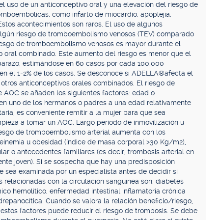
el uso de un anticonceptivo oral y una elevación del riesgo de
omboembólicas, como infarto de miocardio, apoplejía,
tos acontecimientos son raros. El uso de algunos
 algún riesgo de tromboembolismo venosos (TEV) comparado
 riesgo de tromboembolismo venosos es mayor durante el
ivo oral combinado. Este aumento del riesgo es menor que el
arazo, estimándose en 60 casos por cada 100.000
n el 1-2% de los casos. Se desconoce si ADELLA®afecta el
ros anticonceptivos orales combinados. El riesgo de
AOC se añaden los siguientes factores: edad o
a en uno de los hermanos o padres a una edad relativamente
aria, es conveniente remitir a la mujer para que sea
mpieza a tomar un AOC. Largo periodo de inmovilización u
iesgo de tromboembolismo arterial aumenta con los
teinemia u obesidad (índice de masa corporal >30 Kg/m2),
cular o antecedentes familiares (es decir, trombosis arterial en
nte joven). Si se sospecha que hay una predisposición
ue sea examinada por un especialista antes de decidir si
relacionadas con la circulación sanguínea son, diabetes
ico hemolítico, enfermedad intestinal inflamatoria crónica
drepanocítica. Cuando se valora la relación beneficio/riesgo,
estos factores puede reducir el riesgo de trombosis. Se debe