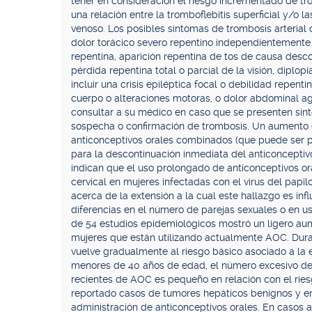
tener en consideración el riesgo incrementado de tr
una relación entre la tromboflebitis superficial y/o 
venoso. Los posibles síntomas de trombosis arterial
dolor torácico severo repentino independientemente de
repentina, aparición repentina de tos de causa desc
pérdida repentina total o parcial de la visión, diplo
incluir una crisis epiléptica focal o debilidad repenti
cuerpo o alteraciones motoras, o dolor abdominal 
consultar a su médico en caso que se presenten sí
sospecha o confirmación de trombosis. Un aumento e
anticonceptivos orales combinados (que puede ser p
para la descontinuación inmediata del anticoncepti
indican que el uso prolongado de anticonceptivos ora
cervical en mujeres infectadas con el virus del pap
acerca de la extensión a la cual este hallazgo es inf
diferencias en el número de parejas sexuales o en 
de 54 estudios epidemiológicos mostró un ligero aum
mujeres que están utilizando actualmente AOC. Durant
vuelve gradualmente al riesgo básico asociado a la
menores de 40 años de edad, el número excesivo de
recientes de AOC es pequeño en relación con el rie
reportado casos de tumores hepáticos benignos y en
administración de anticonceptivos orales. En casos 