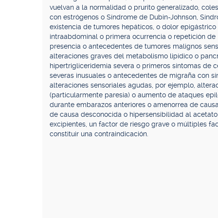
vuelvan a la normalidad o prurito generalizado, cole
con estrógenos o Síndrome de Dubin-Johnson, Síndrom
existencia de tumores hepáticos, o dolor epigástric
intraabdominal o primera ocurrencia o repetición de por
presencia o antecedentes de tumores malignos sens
alteraciones graves del metabolismo lipídico o pancr
hipertrigliceridemia severa o primeros síntomas de 
severas inusuales o antecedentes de migraña con s
alteraciones sensoriales agudas, por ejemplo, altera
(particularmente paresia) o aumento de ataques epil
durante embarazos anteriores o amenorrea de causa 
de causa desconocida o hipersensibilidad al acetato 
excipientes, un factor de riesgo grave o múltiples f
constituir una contraindicación.