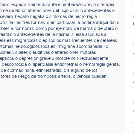
stasis, especialmente durante el embarazo previo o terapia
e de Rotor, alteraciones del flujo biliar o antecedentes o
o severo, hepatomegalia o síntomas de hemorragia
firia (las tres formas, o en particular la porfiria adquirida) o
ibles a hormonas, como por ejemplo, de mama o de útero o
eatitis o antecedentes de la misma, si está asociada a
cefaleas migrañosas o episodios más frecuentes de cefaleas
íntomas neurológicos focales ("migraña acompañada") o
ciones visuales o auditivas o alteraciones motoras
épticos o depresión grave u otosclerosis recrudescente
desconocida o hiperplasia endometrial o hemorragia genital
de clormadinona, etinilestradiol o a alguno de los
actores de riesgo de trombosis arterial o venosa pueden