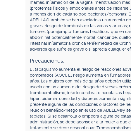
mamas, inflamación de la vagina, menstruación más
(problemas físicos y emocionales antes de iniciarse 
a menos de 1 de cada 10.000 pacientes/personas: E
ADELLA®también se han asociado a un aumento del 
graves: riesgo de trombosis de las venas y arterias;
tumores (por ejemplo, tumores hepáticos, que en ca
abdominal potencialmente mortal, cáncer del cuell
intestinal inflamatoria crónica (enfermedad de Crohn,
adversos que sufre es grave o si aprecia cualquier 
Precauciones.
El tabaquismo aumenta el riesgo de reacciones adve
combinados (AOC), El riesgo aumenta en fumadores y
años. Las mujeres con más de 35 años deberán utili
asocia con un aumento del riesgo de diversas enfer
tromboembolismo, infarto cerebral o neoplasias hepát
hiperlipidemia, obesidad y diabetes aumentan signifi
presente alguna de las condiciones o factores de ri
relación beneficio/riesgo en el uso de ADELLA®y se
tabletas. Sí se desarrolla o empeora alguna de esta
administración, se debe aconsejar a la mujer a que c
tratamiento se debe descontinuar. Tromboembolismo