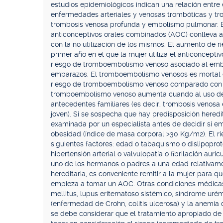
estudios epidemiológicos indican una relación entre 
enfermedades arteriales y venosas trombóticas y tr
trombosis venosa profunda y embolismo pulmonar. Es
anticonceptivos orales combinados (AOC) conlleva
con la no utilización de los mismos. El aumento de
primer año en el que la mujer utiliza el anticoncept
riesgo de tromboembolismo venoso asociado al emb
embarazos. El tromboembolismo venosos es mortal e
riesgo de tromboembolismo venoso comparado con ot
tromboembolismo venoso aumenta cuando al uso de 
antecedentes familiares (es decir, trombosis venos
joven). Si se sospecha que hay predisposición heredit
examinada por un especialista antes de decidir si e
obesidad (índice de masa corporal >30 Kg/m2). El r
siguientes factores: edad o tabaquismo o dislipopro
hipertensión arterial o valvulopatía o fibrilación auri
uno de los hermanos o padres a una edad relativame
hereditaria, es conveniente remitir a la mujer para q
empieza a tomar un AOC. Otras condiciones médicas 
mellitus, lupus eritematoso sistémico, síndrome urém
(enfermedad de Crohn, colitis ulcerosa) y la anemia 
se debe considerar que el tratamiento apropiado de 