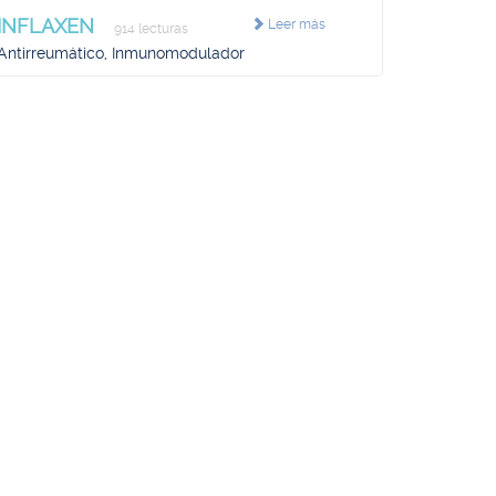
INFLAXEN
Leer más
914 lecturas
Antirreumático, Inmunomodulador