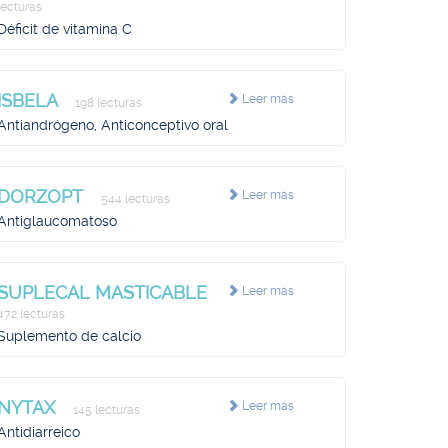
lecturas
Déficit de vitamina C
ISBELA
Leer más
198 lecturas
Antiandrógeno, Anticonceptivo oral
DORZOPT
Leer más
544 lecturas
Antiglaucomatoso
SUPLECAL MASTICABLE
Leer más
472 lecturas
Suplemento de calcio
NYTAX
Leer más
145 lecturas
Antidiarreico