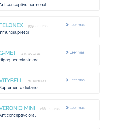
Anticonceptivo hormonal
FELONEX
Leer más
939 lecturas
Inmunosupresor
G-MET
Leer más
234 lecturas
Hipoglucemiante oral
VITYBELL
Leer más
78 lecturas
Suplemento dietario
VERONIQ MINI
Leer más
268 lecturas
Anticonceptivo oral