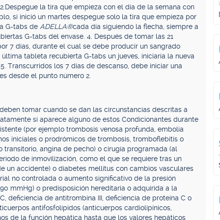
2.
Despegue la tira que empieza con el día de la semana con
plo, si inició un martes despegue solo la tira que empieza por
ta G-tabs de
ADELLA®
cada día siguiendo la flecha, siempre a
ubiertas G-tabs del envase. 4. Después de tomar las 21
or 7 días, durante el cual se debe producir un sangrado
última tableta recubierta G-tabs un jueves, iniciaría la nueva
 5. Transcurridos los 7 días de descanso, debe iniciar una
res desde el punto número 2.
deben tomar cuando se dan las circunstancias descritas a
atamente si aparece alguno de estos Condicionantes durante
existente (por ejemplo trombosis venosa profunda, embolia
gnos iniciales o prodrómicos de trombosis, tromboflebitis o
 transitorio, angina de pecho) o cirugía programada (al
iodo de inmovilización, como el que se requiere tras un
e un accidente) o diabetes mellitus con cambios vasculares
rial no controlada o aumento significativo de la presión
90 mmHg) o predisposición hereditaria o adquirida a la
, deficiencia de antitrombina III, deficiencia de proteína C o
icuerpos antifosfolípidos (anticuerpos cardiolipínicos,
ornos de la función hepática hasta que los valores hepáticos