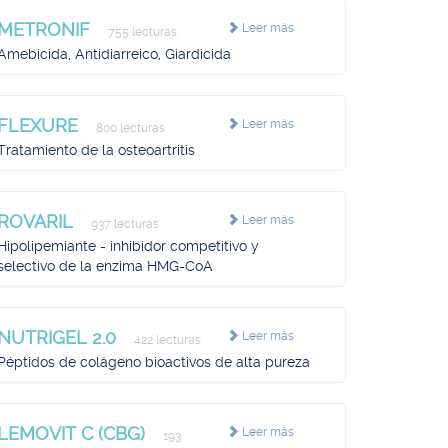
METRONIF
Leer más
755 lecturas
Amebicida, Antidiarreico, Giardicida
FLEXURE
Leer más
800 lecturas
Tratamiento de la osteoartritis
ROVARIL
Leer más
937 lecturas
Hipolipemiante - inhibidor competitivo y
selectivo de la enzima HMG-CoA
NUTRIGEL 2.0
Leer más
422 lecturas
Péptidos de colágeno bioactivos de alta pureza
LEMOVIT C (CBG)
Leer más
193