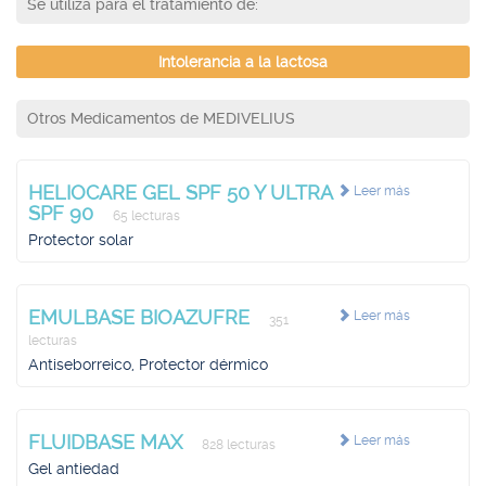
Se utiliza para el tratamiento de:
Intolerancia a la lactosa
Otros Medicamentos de MEDIVELIUS
HELIOCARE GEL SPF 50 Y ULTRA
Leer más
SPF 90
65 lecturas
Protector solar
EMULBASE BIOAZUFRE
Leer más
351
lecturas
Antiseborreico, Protector dérmico
FLUIDBASE MAX
Leer más
828 lecturas
Gel antiedad