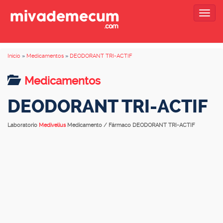
Togg
navig
Inicio
»
Medicamentos
»
DEODORANT TRI-ACTIF
Medicamentos
DEODORANT TRI-ACTIF
Laboratorio
Medivelius
Medicamento / Fármaco DEODORANT TRI-ACTIF