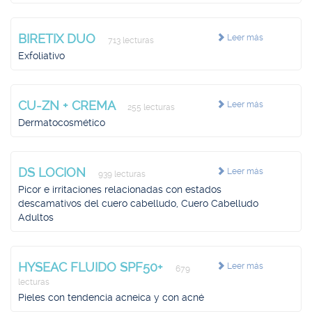
BIRETIX DUO
Leer más
713 lecturas
Exfoliativo
CU-ZN + CREMA
Leer más
255 lecturas
Dermatocosmético
DS LOCION
Leer más
939 lecturas
Picor e irritaciones relacionadas con estados
descamativos del cuero cabelludo, Cuero Cabelludo
Adultos
HYSEAC FLUIDO SPF50+
Leer más
679
lecturas
Pieles con tendencia acneica y con acné