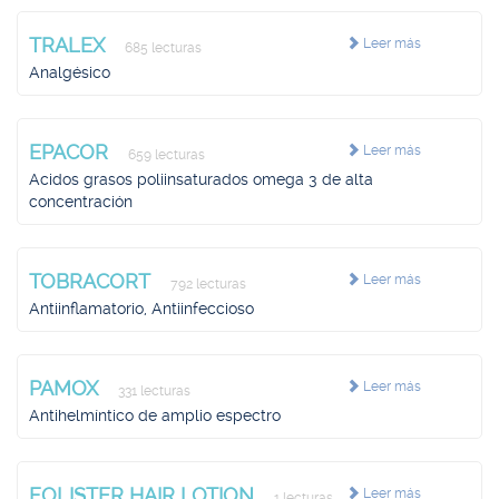
TRALEX
Leer más
685 lecturas
Analgésico
EPACOR
Leer más
659 lecturas
Acidos grasos poliinsaturados omega 3 de alta
concentración
TOBRACORT
Leer más
792 lecturas
Antiinflamatorio, Antiinfeccioso
PAMOX
Leer más
331 lecturas
Antihelmíntico de amplio espectro
FOLISTER HAIR LOTION
Leer más
1 lecturas