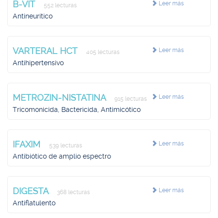
B-VIT
Leer más
552 lecturas
Antineurítico
VARTERAL HCT
Leer más
405 lecturas
Antihipertensivo
METROZIN-NISTATINA
Leer más
915 lecturas
Tricomonicida, Bactericida, Antimicótico
IFAXIM
Leer más
539 lecturas
Antibiótico de amplio espectro
DIGESTA
Leer más
368 lecturas
Antiflatulento