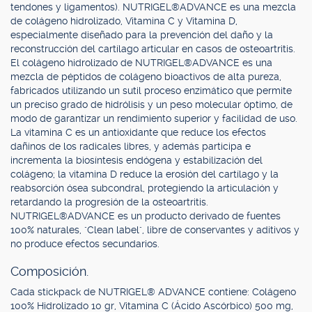
tendones y ligamentos). NUTRIGEL®ADVANCE es una mezcla
de colágeno hidrolizado, Vitamina C y Vitamina D,
especialmente diseñado para la prevención del daño y la
reconstrucción del cartílago articular en casos de osteoartritis.
El colágeno hidrolizado de NUTRIGEL®ADVANCE es una
mezcla de péptidos de colágeno bioactivos de alta pureza,
fabricados utilizando un sutil proceso enzimático que permite
un preciso grado de hidrólisis y un peso molecular óptimo, de
modo de garantizar un rendimiento superior y facilidad de uso.
La vitamina C es un antioxidante que reduce los efectos
dañinos de los radicales libres, y además participa e
incrementa la biosíntesis endógena y estabilización del
colágeno; la vitamina D reduce la erosión del cartílago y la
reabsorción ósea subcondral, protegiendo la articulación y
retardando la progresión de la osteoartritis.
NUTRIGEL®ADVANCE es un producto derivado de fuentes
100% naturales, "Clean label", libre de conservantes y aditivos y
no produce efectos secundarios.
Composición.
Cada stickpack de NUTRIGEL® ADVANCE contiene: Colágeno
100% Hidrolizado 10 gr, Vitamina C (Ácido Ascórbico) 500 mg,