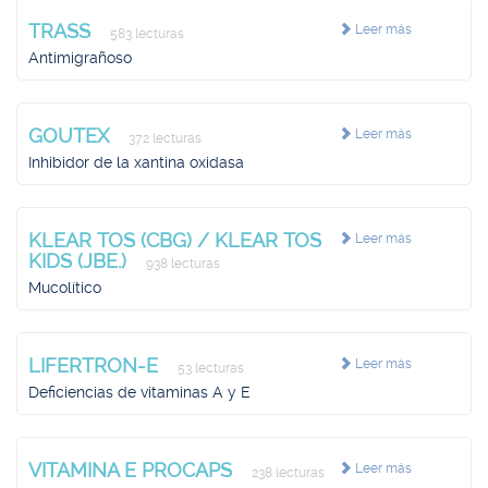
TRASS
Leer más
583 lecturas
Antimigrañoso
GOUTEX
Leer más
372 lecturas
Inhibidor de la xantina oxidasa
KLEAR TOS (CBG) / KLEAR TOS
Leer más
KIDS (JBE.)
938 lecturas
Mucolítico
LIFERTRON-E
Leer más
53 lecturas
Deficiencias de vitaminas A y E
VITAMINA E PROCAPS
Leer más
238 lecturas