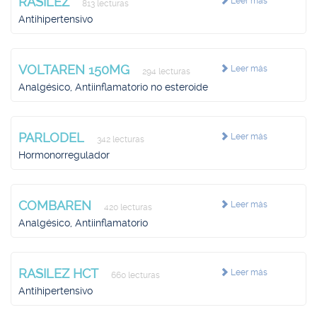
RASILEZ
Leer más
813 lecturas
Antihipertensivo
VOLTAREN 150MG
Leer más
294 lecturas
Analgésico, Antiinflamatorio no esteroide
PARLODEL
Leer más
342 lecturas
Hormonorregulador
COMBAREN
Leer más
420 lecturas
Analgésico, Antiinflamatorio
RASILEZ HCT
Leer más
660 lecturas
Antihipertensivo