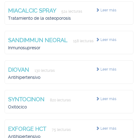
MIACALCIC SPRAY
Leer más
524 lecturas
Tratamiento de la osteoporosis
SANDIMMUN NEORAL
Leer más
158 lecturas
Inmunosupresor
DIOVAN
Leer más
130 lecturas
Antihipertensivo
SYNTOCINON
Leer más
820 lecturas
Oxitócico
EXFORGE HCT
Leer más
75 lecturas
Antihipertensivo