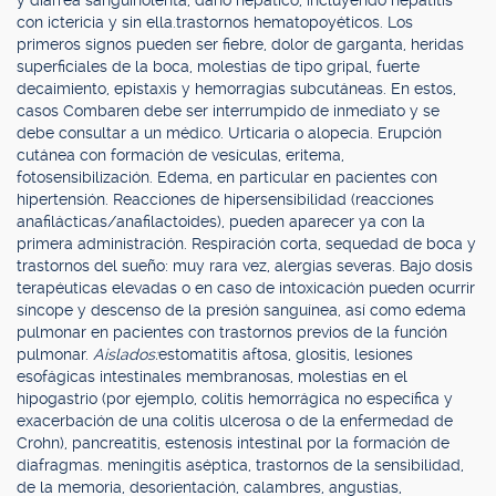
y diarrea sanguinolenta, daño hepático, incluyendo hepátitis
con ictericia y sin ella.trastornos hematopoyéticos. Los
primeros signos pueden ser fiebre, dolor de garganta, heridas
superficiales de la boca, molestias de tipo gripal, fuerte
decaimiento, epistaxis y hemorragias subcutáneas. En estos,
casos Combaren debe ser interrumpido de inmediato y se
debe consultar a un médico. Urticaria o alopecia. Erupción
cutánea con formación de vesículas, eritema,
fotosensibilización. Edema, en particular en pacientes con
hipertensión. Reacciones de hipersensibilidad (reacciones
anafilácticas/anafilactoides), pueden aparecer ya con la
primera administración. Respiración corta, sequedad de boca y
trastornos del sueño: muy rara vez, alergias severas. Bajo dosis
terapéuticas elevadas o en caso de intoxicación pueden ocurrir
síncope y descenso de la presión sanguínea, así como edema
pulmonar en pacientes con trastornos previos de la función
pulmonar.
Aislados:
estomatitis aftosa, glositis, lesiones
esofágicas intestinales membranosas, molestias en el
hipogastrio (por ejemplo, colitis hemorrágica no específica y
exacerbación de una colitis ulcerosa o de la enfermedad de
Crohn), pancreatitis, estenosis intestinal por la formación de
diafragmas. meningitis aséptica, trastornos de la sensibilidad,
de la memoria, desorientación, calambres, angustias,