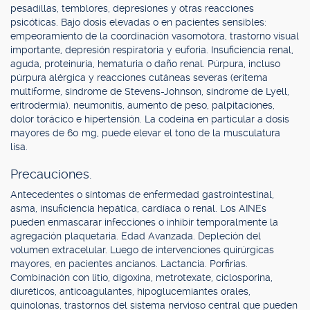
pesadillas, temblores, depresiones y otras reacciones
psicóticas. Bajo dosis elevadas o en pacientes sensibles:
empeoramiento de la coordinación vasomotora, trastorno visual
importante, depresión respiratoria y euforia. Insuficiencia renal,
aguda, proteinuria, hematuria o daño renal. Púrpura, incluso
púrpura alérgica y reacciones cutáneas severas (eritema
multiforme, sindrome de Stevens-Johnson, sindrome de Lyell,
eritrodermia). neumonitis, aumento de peso, palpitaciones,
dolor torácico e hipertensión. La codeína en particular a dosis
mayores de 60 mg, puede elevar el tono de la musculatura
lisa.
Precauciones.
Antecedentes o síntomas de enfermedad gastrointestinal,
asma, insuficiencia hepática, cardíaca o renal. Los AINEs
pueden enmascarar infecciones o inhibir temporalmente la
agregación plaquetaria. Edad Avanzada. Depleción del
volumen extracelular. Luego de intervenciones quirúrgicas
mayores, en pacientes ancianos. Lactancia. Porfirias.
Combinación con litio, digoxina, metrotexate, ciclosporina,
diuréticos, anticoagulantes, hipoglucemiantes orales,
quinolonas, trastornos del sistema nervioso central que pueden