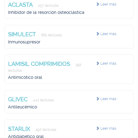
ACLASTA
Leer más
257 lecturas
Inhibidor de la resorción osteoclástica
SIMULECT
Leer más
661 lecturas
Inmunosupresor
LAMISIL COMPRIMIDOS
Leer más
392
lecturas
Antimicótico oral
GLIVEC
Leer más
442 lecturas
Antileucémico
STARLIX
Leer más
297 lecturas
Antidiabético oral