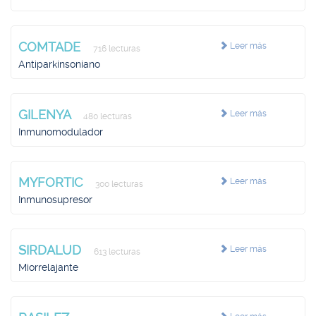
COMTADE
Leer más
716 lecturas
Antiparkinsoniano
GILENYA
Leer más
480 lecturas
Inmunomodulador
MYFORTIC
Leer más
300 lecturas
Inmunosupresor
SIRDALUD
Leer más
613 lecturas
Miorrelajante