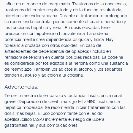
influir en el manejo de maquinaria. Trastornos de la conciencia,
trastornos del centro respiratorio y de la función respiratoria,
hipertensión endocraneana. Durante el tratamiento prolongado
se recomienda controlar periódicamente el cuadro hemático y
las funciones hepática y renal. En dosis elevadas tener
precaución con hipotensión hipovolémica. La codeína
potencialmente crea dependencia psíquica y física. Hay
tolerancia cruzada con otros opioides. En caso de
antecedentes de dependencia de opiáceos (incluso en
remisión) se tendrán en cuenta posibles recaídas. La codeína
es considerada por los adictos a la heroína como una sustancia
de reemplazo. También los adictos al alcohol y los sedantes
tienden al abuso y adicción a la codeína.
Advertencias.
Tercer trimestre de embarazo y lactancia. Insuficiencia renal
grave. (Depuración de creatinina < 30 ML/MIN) insuficiencia
hepática moderada. Se recomienda iniciar tratamiento con las
dosis más bajas. El uso concomitante con el ácido
acetilsalicílico (ASA) incrementa el riesgo de úlcera
gastrointestinal y sus complicaciones.