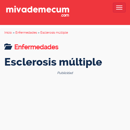
Togg
navig
Inicio
»
Enfermedades
»
Esclerosis múltiple
Enfermedades
Esclerosis múltiple
Publicidad