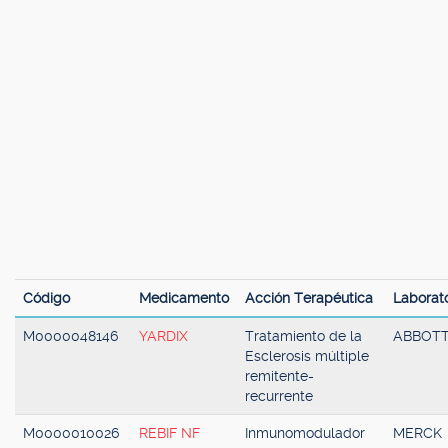
Código
Medicamento
Acción Terapéutica
Laborato
M0000048146
YARDIX
Tratamiento de la
ABBOT
Esclerosis múltiple
remitente-
recurrente
M0000010026
REBIF NF
Inmunomodulador
MERCK