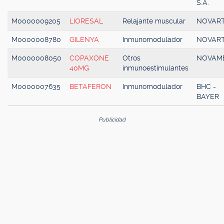
S.A.
M0000009205
LIORESAL
Relajante muscular
NOVART
M0000008780
GILENYA
Inmunomodulador
NOVART
M0000008050
COPAXONE
Otros
NOVAM
40MG
inmunoestimulantes
M0000007635
BETAFERON
Inmunomodulador
BHC -
BAYER
Publicidad